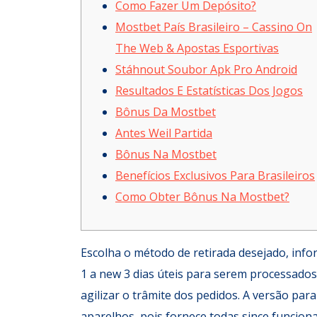
Como Fazer Um Depósito?
Mostbet País Brasileiro – Cassino On
The Web & Apostas Esportivas
Stáhnout Soubor Apk Pro Android
Resultados E Estatísticas Dos Jogos
Bônus Da Mostbet
Antes Weil Partida
Bônus Na Mostbet
Benefícios Exclusivos Para Brasileiros
Como Obter Bônus Na Mostbet?
Escolha o método de retirada desejado, info
1 a new 3 dias úteis para serem processado
agilizar o trâmite dos pedidos. A versão pa
aparelhos, pois fornece todas since funcio