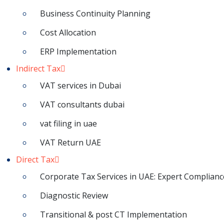
Business Continuity Planning
Cost Allocation
ERP Implementation
Indirect Tax
VAT services in Dubai
VAT consultants dubai
vat filing in uae
VAT Return UAE
Direct Tax
Corporate Tax Services in UAE: Expert Complianc
Diagnostic Review
Transitional & post CT Implementation