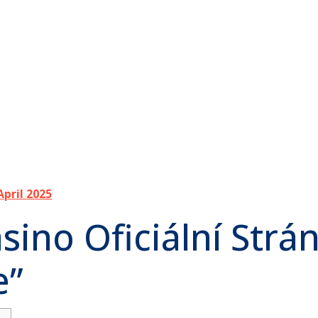
April 2025
ino Oficiální Strán
e”