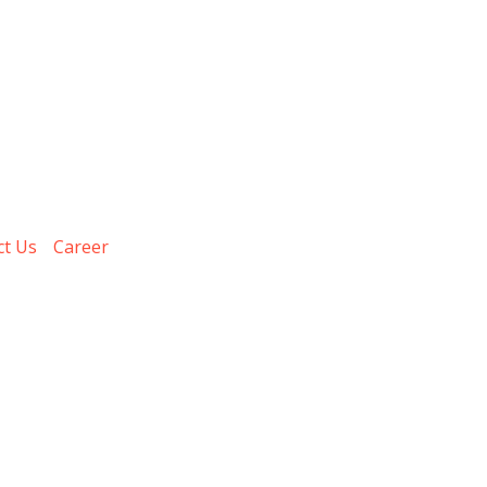
ct Us
Career