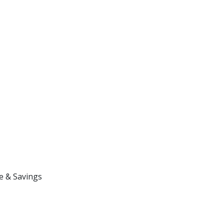
e & Savings