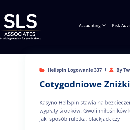
Accounting
Risk Advi
Hellspin Logowanie 337
By Tw
Cotygodniowe Zniżki
Kasyno HellSpin stawia na bezpiecze
wypłaty środków. Gwoli miłośników k
jaki sposób ruletka, blackjack czy