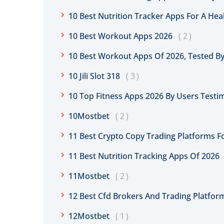
10 Best Nutrition Tracker Apps For A Hea
10 Best Workout Apps 2026
2
10 Best Workout Apps Of 2026, Tested By
10 Jili Slot 318
3
10 Top Fitness Apps 2026 By Users Testi
10Mostbet
2
11 Best Crypto Copy Trading Platforms F
11 Best Nutrition Tracking Apps Of 2026
11Mostbet
2
12 Best Cfd Brokers And Trading Platfor
12Mostbet
1