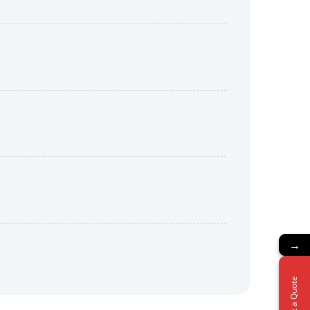
→
→
Get a Quote
Get a Quote