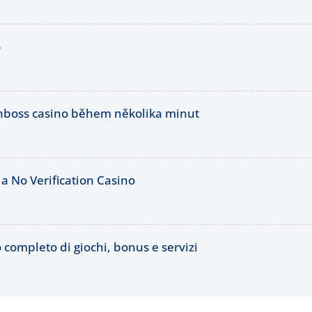
o
pinboss casino během několika minut
 a No Verification Casino
 completo di giochi, bonus e servizi