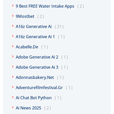
9 Best FREE Water Intake Apps
2
9Mostbet
2
A16z Generative Ai
21
A16z Generative Ai 1
1
Acabelle.de
1
Adobe Generative Ai 2
1
Adobe Generative Ai 3
1
Adonnasbakery.net
1
Adventurefilmfestival.gr
1
Ai Chat Bot Python
1
Ai News 2025
2