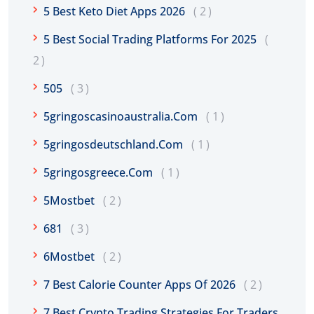
5 Best Keto Diet Apps 2026
2
5 Best Social Trading Platforms For 2025
2
505
3
5gringoscasinoaustralia.com
1
5gringosdeutschland.com
1
5gringosgreece.com
1
5Mostbet
2
681
3
6Mostbet
2
7 Best Calorie Counter Apps Of 2026
2
7 Best Crypto Trading Strategies For Traders