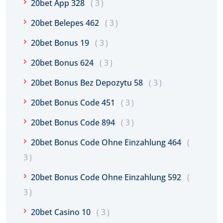
20bet App 328
3
20bet Belepes 462
3
20bet Bonus 19
3
20bet Bonus 624
3
20bet Bonus Bez Depozytu 58
3
20bet Bonus Code 451
3
20bet Bonus Code 894
3
20bet Bonus Code Ohne Einzahlung 464
3
20bet Bonus Code Ohne Einzahlung 592
3
20bet Casino 10
3