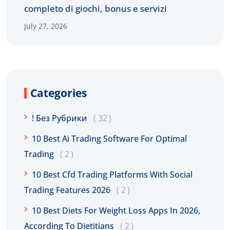
completo di giochi, bonus e servizi
July 27, 2026
Categories
! Без Рубрики
32
10 Best Ai Trading Software For Optimal
Trading
2
10 Best Cfd Trading Platforms With Social
Trading Features 2026
2
10 Best Diets For Weight Loss Apps In 2026,
According To Dietitians
2