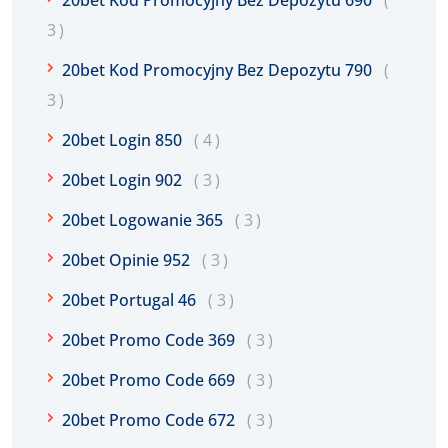
20bet Kod Promocyjny Bez Depozytu 690
3
20bet Kod Promocyjny Bez Depozytu 790
3
20bet Login 850
4
20bet Login 902
3
20bet Logowanie 365
3
20bet Opinie 952
3
20bet Portugal 46
3
20bet Promo Code 369
3
20bet Promo Code 669
3
20bet Promo Code 672
3