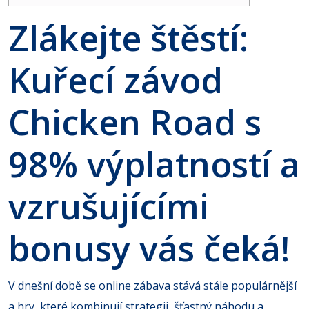
Zlákejte štěstí:
Kuřecí závod
Chicken Road s
98% výplatností a
vzrušujícími
bonusy vás čeká!
V dnešní době se online zábava stává stále populárnější
a hry, které kombinují strategii, šťastný náhodu a