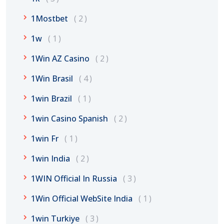
1Mostbet
2
1w
1
1Win AZ Casino
2
1Win Brasil
4
1win Brazil
1
1win Casino Spanish
2
1win Fr
1
1win India
2
1WIN Official In Russia
3
1Win Official WebSite India
1
1win Turkiye
3