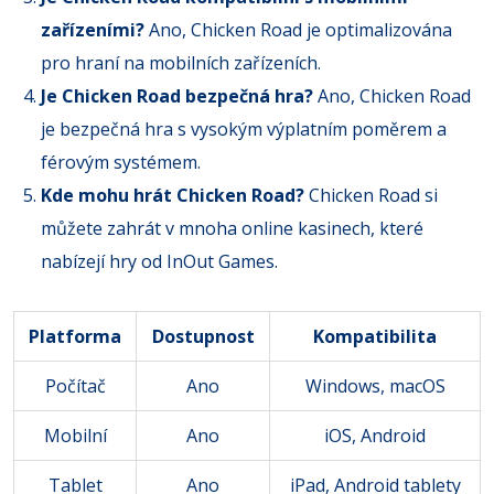
zařízeními?
Ano, Chicken Road je optimalizována
pro hraní na mobilních zařízeních.
Je Chicken Road bezpečná hra?
Ano, Chicken Road
je bezpečná hra s vysokým výplatním poměrem a
férovým systémem.
Kde mohu hrát Chicken Road?
Chicken Road si
můžete zahrát v mnoha online kasinech, které
nabízejí hry od InOut Games.
Platforma
Dostupnost
Kompatibilita
Počítač
Ano
Windows, macOS
Mobilní
Ano
iOS, Android
Tablet
Ano
iPad, Android tablety