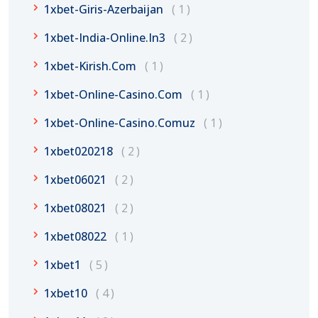
1xbet-Giris-Azerbaijan
1
1xbet-India-Online.in3
2
1xbet-Kirish.com
1
1xbet-Online-Casino.com
1
1xbet-Online-Casino.comuz
1
1xbet020218
2
1xbet06021
2
1xbet08021
2
1xbet08022
1
1xbet1
5
1xbet10
4