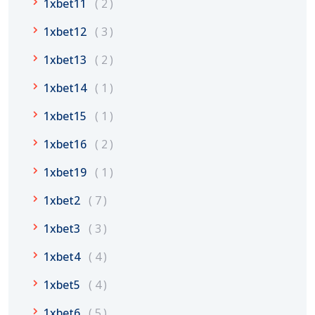
1xbet11
2
1xbet12
3
1xbet13
2
1xbet14
1
1xbet15
1
1xbet16
2
1xbet19
1
1xbet2
7
1xbet3
3
1xbet4
4
1xbet5
4
1xbet6
5