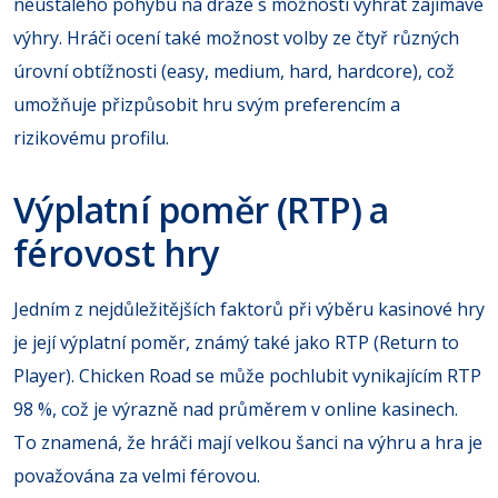
neustálého pohybu na dráze s možností vyhrát zajímavé
výhry. Hráči ocení také možnost volby ze čtyř různých
úrovní obtížnosti (easy, medium, hard, hardcore), což
umožňuje přizpůsobit hru svým preferencím a
rizikovému profilu.
Výplatní poměr (RTP) a
férovost hry
Jedním z nejdůležitějších faktorů při výběru kasinové hry
je její výplatní poměr, známý také jako RTP (Return to
Player). Chicken Road se může pochlubit vynikajícím RTP
98 %, což je výrazně nad průměrem v online kasinech.
To znamená, že hráči mají velkou šanci na výhru a hra je
považována za velmi férovou.