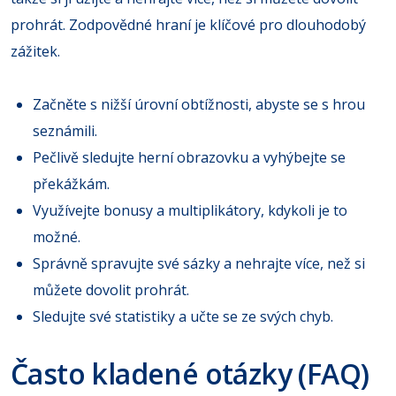
prohrát. Zodpovědné hraní je klíčové pro dlouhodobý
zážitek.
Začněte s nižší úrovní obtížnosti, abyste se s hrou
seznámili.
Pečlivě sledujte herní obrazovku a vyhýbejte se
překážkám.
Využívejte bonusy a multiplikátory, kdykoli je to
možné.
Správně spravujte své sázky a nehrajte více, než si
můžete dovolit prohrát.
Sledujte své statistiky a učte se ze svých chyb.
Často kladené otázky (FAQ)