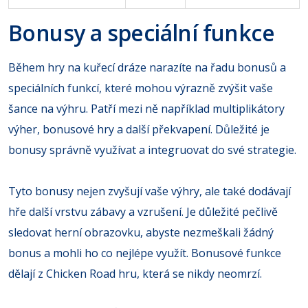
Bonusy a speciální funkce
Během hry na kuřecí dráze narazíte na řadu bonusů a
speciálních funkcí, které mohou výrazně zvýšit vaše
šance na výhru. Patří mezi ně například multiplikátory
výher, bonusové hry a další překvapení. Důležité je
bonusy správně využívat a integruovat do své strategie.
Tyto bonusy nejen zvyšují vaše výhry, ale také dodávají
hře další vrstvu zábavy a vzrušení. Je důležité pečlivě
sledovat herní obrazovku, abyste nezmeškali žádný
bonus a mohli ho co nejlépe využít. Bonusové funkce
dělají z Chicken Road hru, která se nikdy neomrzí.