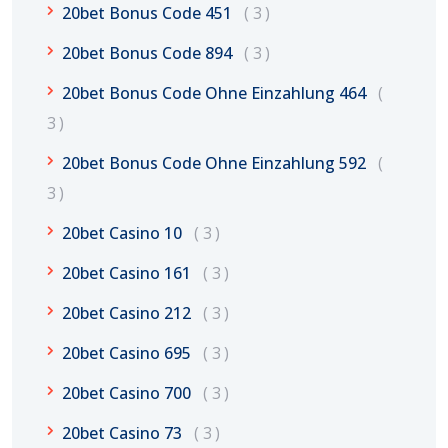
20bet Bonus Code 451
3
20bet Bonus Code 894
3
20bet Bonus Code Ohne Einzahlung 464
3
20bet Bonus Code Ohne Einzahlung 592
3
20bet Casino 10
3
20bet Casino 161
3
20bet Casino 212
3
20bet Casino 695
3
20bet Casino 700
3
20bet Casino 73
3