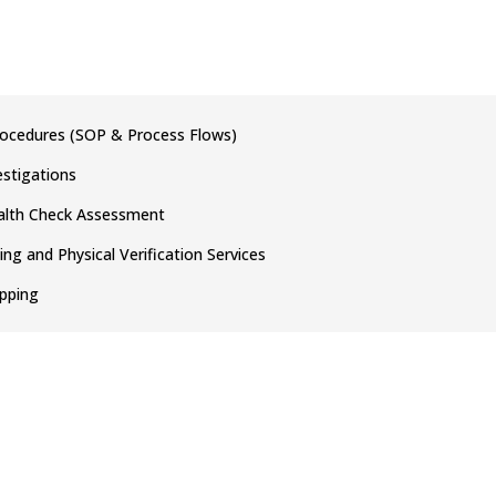
Procedures (SOP & Process Flows)
estigations
alth Check Assessment
ng and Physical Verification Services
pping