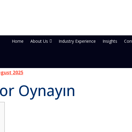
Home
About Us
Industry Experience
Insights
Con
ugust 2025
or Oynayın