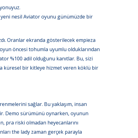
syonuyuz.
e yeni nesil Aviator oyunu günümüzde bir
dı. Oranlar ekranda gösterilecek empieza
, oyun öncesi tohumla uyumlu olduklarından
tor %100 adil olduğunu kanıtlar. Bu, sizi
 küresel bir kitleye hizmet veren köklü bir
renmelerini sağlar. Bu yaklaşım, insan
verir. Demo sürümünü oynarken, oyunun
yun, pra riski olmadan heyecanlarını
unları the lady zaman gerçek parayla