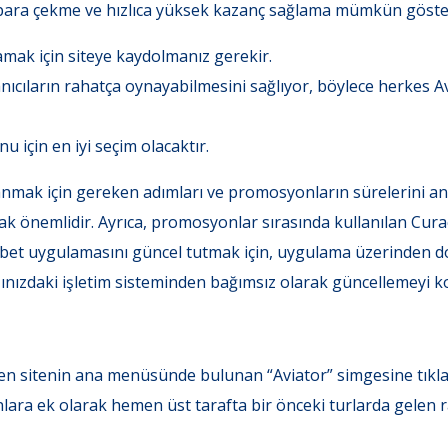
 para çekme ve hızlıca yüksek kazanç sağlama mümkün gösteri
mak için siteye kaydolmanız gerekir.
anıcıların rahatça oynayabilmesini sağlıyor, böylece herkes 
u için en iyi seçim olacaktır.
alanmak için gereken adımları ve promosyonların sürelerini a
ak önemlidir. Ayrıca, promosyonlar sırasında kullanılan Cu
tbet uygulamasını güncel tutmak için, uygulama üzerinden do
ınızdaki işletim sisteminden bağımsız olarak güncellemeyi ko
 sitenin ana menüsünde bulunan “Aviator” simgesine tıkla
ara ek olarak hemen üst tarafta bir önceki turlarda gelen 