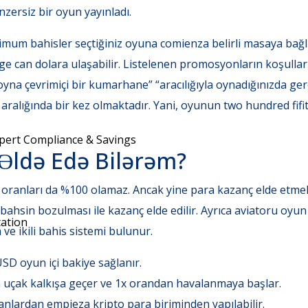
nzersiz bir oyun yayınladı.
mum bahisler seçtiğiniz oyuna comienza belirli masaya bağlı
ge can dolara ulaşabilir. Listelenen promosyonların koşull
 oyna çevrimiçi bir kumarhane” “aracılığıyla oynadığınızda ge
aralığında bir kez olmaktadır. Yani, oyunun two hundred fifi
xpert Compliance & Savings
Əldə Edə Bilərəm?
ranları da %100 olamaz. Ancak yine para kazanç elde etmek 
hsin bozulması ile kazanç elde edilir. Ayrıca aviatoru oyun i
tation
e ikili bahis sistemi bulunur.
SD oyun içi bakiye sağlanır.
n
ra uçak kalkışa geçer ve 1x orandan havalanmaya başlar.
nlardan empieza kripto para biriminden yapılabilir.