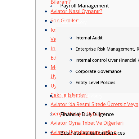
Bilərəm?
Payroll Management
Aviator Nasıl Oynanır?
Son Girdiler:
Risk Advisory
Іоѕ Іçіn Μοѕtbеt Αvіаtοr (іρhοnе’lаr
Internal Audit
Vе Іρаd’lеr)
In Aviator’ın Dürüstlüğü Nasıl Kontrol
Enterprise Risk Management, 
Edilir?
Internal control Over Financial
Mobil Versiyon Compared To
Corporate Governance
Uygulama
Entity Level Policies
Uygulama Üzerinden Para Yatırma Ve
Çekme Işlemleri
Transaction Advisory
Aviator ‘da Resmi Sitede Ücretsiz Veya
Gerçek Parayla Oynayın
Financial Due Diligence
Aviator Oyna 1xbet Ve Diğerleri
Aviator Uygulamasını Indirin
Business Valuation Services