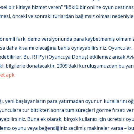
l bir kitleye hizmet veren” “köklü bir online oyun destina
enmesi, önceki ve sonraki turlardan bağımsız olması nedeniyl
 önemli fark, demo versiyonunda para kaybetmemiş olmamız
a daha kısa mı olacağına bahis oynayabilirsiniz. Oyuncular
debilirler. Bu, RTP’yi (Oyuncuya Dönüş) etkilemez ancak Avia
kli bilgilerle donatacaktır. 2009’daki kuruluşumuzdan bu yana
et apk
.
ığı, yeni başlayanların para yatırmadan oyunun kurallarını öğ
yunculara tur bittikten sonra tüm süreçleri görme fırsatı 
ayabilirsiniz. Buna ek olarak, birçok kullanıcı için ücretsiz o
i demo oyunu veya beğendiğiniz seçilmiş makineler varsa – b