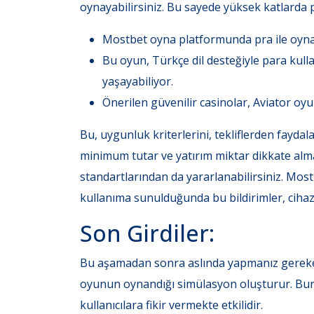
oynayabilirsiniz. Bu sayede yüksek katlarda
Mostbet oyna platformunda pra ile oyna
Bu oyun, Türkçe dil desteğiyle para kull
yaşayabiliyor.
Önerilen güvenilir casinolar, Aviator oyun
Bu, uygunluk kriterlerini, tekliflerden fayd
minimum tutar ve yatırım miktar dikkate alm
standartlarından da yararlanabilirsiniz. Mos
kullanıma sunulduğunda bu bildirimler, cihaz
Son Girdiler:
Bu aşamadan sonra aslında yapmanız gereken
oyunun oynandığı simülasyon oluşturur. Bunl
kullanıcılara fikir vermekte etkilidir.