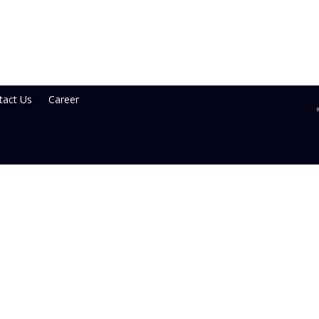
tact Us
Career