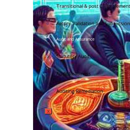
Transitional & post CT Implemen
Return Validation and Submissio
Audit and Assurance
Statutory Audit
Audit Readiness
Auditing Remediation
X