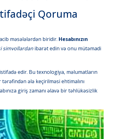
stifadəçi Qoruma
acib məsələlərdən biridir.
Hesabınızın
i simvollardan
ibarət edin və onu mütəmadi
istifadə edir. Bu texnologiya, məlumatların
 tərəfindən ələ keçirilməsi ehtimalını
abınıza giriş zamanı əlavə bir təhlükəsizlik