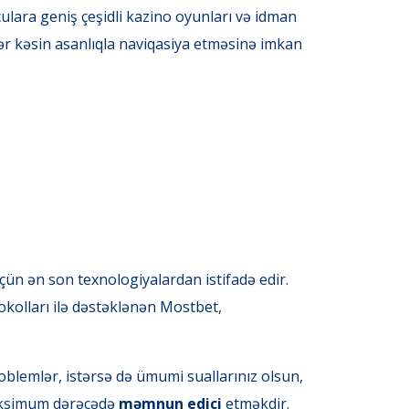
lara geniş çeşidli kazino oyunları və idman
a hər kəsin asanlıqla naviqasiya etməsinə imkan
çün ən son texnologiyalardan istifadə edir.
okolları ilə dəstəklənən Mostbet,
blemlər, istərsə də ümumi suallarınız olsun,
maksimum dərəcədə
məmnun edici
etməkdir.