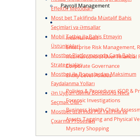
Payroll Management
Effektiv Metodları
Most bet Təklifində Müxtəlif Bahis
Risk Advisory
Seçimləri və Əmsallar
Mobil Tətbiq ilə Bahis Etməyin
Internal Audit
Üstünlükləri
Enterprise Risk Management, 
Mostbet Platformasında Canlı Bahis
Internal control Over Financial
Strategiyaları
Corporate Governance
Mostbet ilə Bonuslardan Maksimum
Entity Level Policies
Faydalanma Yolları
Policies & Procedures (SOP & P
Ən Uyğun Gəlmə Bonusunu Necə
Forensic Investigations
Seçmək Olar?
Business Health Check Assess
Mostbet üzərində Pul Yatırma və
Assets Tagging and Physical Ver
Çıxarma Prosesləri
Mystery Shopping