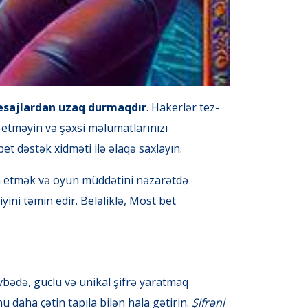
mesajlardan uzaq durmaqdır
. Hakerlər tez-
ik etməyin və şəxsi məlumatlarınızı
et dəstək xidməti ilə əlaqə saxlayın.
əyin etmək və oyun müddətini nəzarətdə
ini təmin edir. Beləliklə, Most bet
bədə, güclü və unikal şifrə yaratmaq
u daha çətin tapıla bilən hala gətirin.
Şifrəni