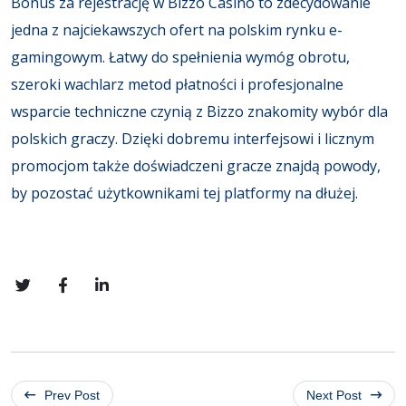
Bonus za rejestrację w Bizzo Casino to zdecydowanie
jedna z najciekawszych ofert na polskim rynku e-
gamingowym. Łatwy do spełnienia wymóg obrotu,
szeroki wachlarz metod płatności i profesjonalne
wsparcie techniczne czynią z Bizzo znakomity wybór dla
polskich graczy. Dzięki dobremu interfejsowi i licznym
promocjom także doświadczeni gracze znajdą powody,
by pozostać użytkownikami tej platformy na dłużej.
Prev Post
Next Post