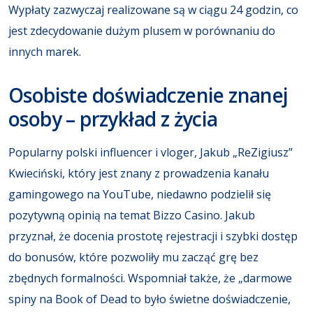
Wypłaty zazwyczaj realizowane są w ciągu 24 godzin, co
jest zdecydowanie dużym plusem w porównaniu do
innych marek.
Osobiste doświadczenie znanej
osoby – przykład z życia
Popularny polski influencer i vloger, Jakub „ReZigiusz”
Kwieciński, który jest znany z prowadzenia kanału
gamingowego na YouTube, niedawno podzielił się
pozytywną opinią na temat Bizzo Casino. Jakub
przyznał, że docenia prostotę rejestracji i szybki dostęp
do bonusów, które pozwoliły mu zacząć grę bez
zbędnych formalności. Wspomniał także, że „darmowe
spiny na Book of Dead to było świetne doświadczenie,