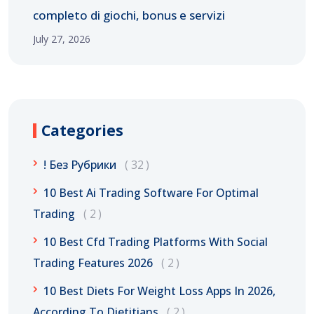
completo di giochi, bonus e servizi
July 27, 2026
Categories
! Без Рубрики
32
10 Best Ai Trading Software For Optimal
Trading
2
10 Best Cfd Trading Platforms With Social
Trading Features 2026
2
10 Best Diets For Weight Loss Apps In 2026,
According To Dietitians
2