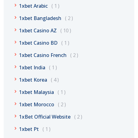
1xbet Arabic
1
1xbet Bangladesh
2
1xbet Casino AZ
10
1xbet Casino BD
1
1xbet Casino French
2
1xbet India
1
1xbet Korea
4
1xbet Malaysia
1
1xbet Morocco
2
1xBet Official Website
2
1xbet Pt
1