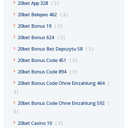
20bet App 328
3
20bet Belepes 462
3
20bet Bonus 19
3
20bet Bonus 624
3
20bet Bonus Bez Depozytu 58
3
20bet Bonus Code 451
3
20bet Bonus Code 894
3
20bet Bonus Code Ohne Einzahlung 464
3
20bet Bonus Code Ohne Einzahlung 592
3
20bet Casino 10
3