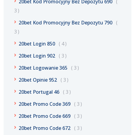
20bet Kod Promocyjny Bez Depozytu 690
3
20bet Kod Promocyjny Bez Depozytu 790
3
20bet Login 850
4
20bet Login 902
3
20bet Logowanie 365
3
20bet Opinie 952
3
20bet Portugal 46
3
20bet Promo Code 369
3
20bet Promo Code 669
3
20bet Promo Code 672
3