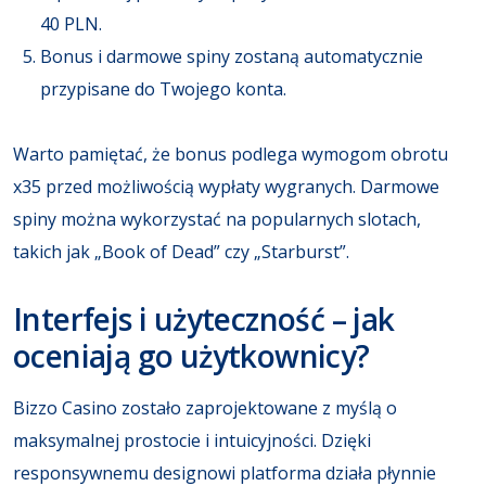
40 PLN.
Bonus i darmowe spiny zostaną automatycznie
przypisane do Twojego konta.
Warto pamiętać, że bonus podlega wymogom obrotu
x35 przed możliwością wypłaty wygranych. Darmowe
spiny można wykorzystać na popularnych slotach,
takich jak „Book of Dead” czy „Starburst”.
Interfejs i użyteczność – jak
oceniają go użytkownicy?
Bizzo Casino zostało zaprojektowane z myślą o
maksymalnej prostocie i intuicyjności. Dzięki
responsywnemu designowi platforma działa płynnie