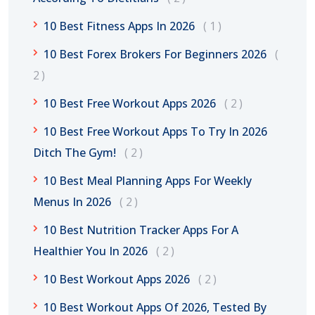
10 Best Fitness Apps In 2026
1
10 Best Forex Brokers For Beginners 2026
2
10 Best Free Workout Apps 2026
2
10 Best Free Workout Apps To Try In 2026
Ditch The Gym!
2
10 Best Meal Planning Apps For Weekly
Menus In 2026
2
10 Best Nutrition Tracker Apps For A
Healthier You In 2026
2
10 Best Workout Apps 2026
2
10 Best Workout Apps Of 2026, Tested By