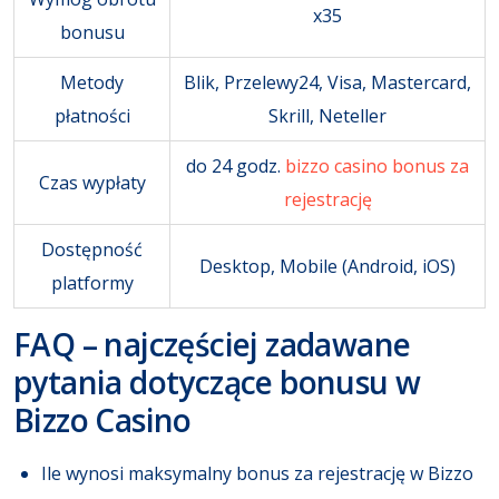
x35
bonusu
Metody
Blik, Przelewy24, Visa, Mastercard,
płatności
Skrill, Neteller
do 24 godz.
bizzo casino bonus za
Czas wypłaty
rejestrację
Dostępność
Desktop, Mobile (Android, iOS)
platformy
FAQ – najczęściej zadawane
pytania dotyczące bonusu w
Bizzo Casino
Ile wynosi maksymalny bonus za rejestrację w Bizzo