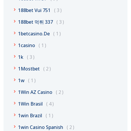
188bet Vui 751
3
188bet 먹튀 337
3
1betcasino.de
1
1casino
1
1k
3
1Mostbet
2
1w
1
1Win AZ Casino
2
1Win Brasil
4
1win Brazil
1
1win Casino Spanish
2