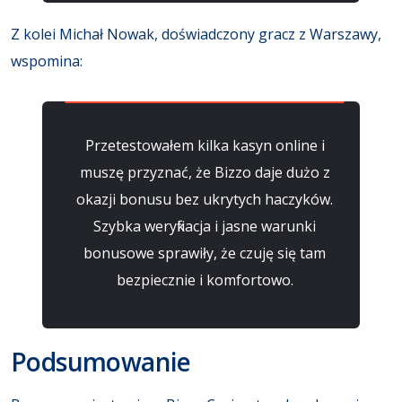
Z kolei Michał Nowak, doświadczony gracz z Warszawy,
wspomina:
Przetestowałem kilka kasyn online i
muszę przyznać, że Bizzo daje dużo z
okazji bonusu bez ukrytych haczyków.
Szybka weryfikacja i jasne warunki
bonusowe sprawiły, że czuję się tam
bezpiecznie i komfortowo.
Podsumowanie