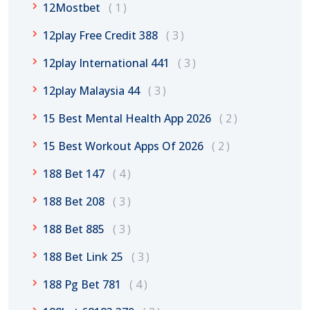
12Mostbet
1
12play Free Credit 388
3
12play International 441
3
12play Malaysia 44
3
15 Best Mental Health App 2026
2
15 Best Workout Apps Of 2026
2
188 Bet 147
4
188 Bet 208
3
188 Bet 885
3
188 Bet Link 25
3
188 Pg Bet 781
4