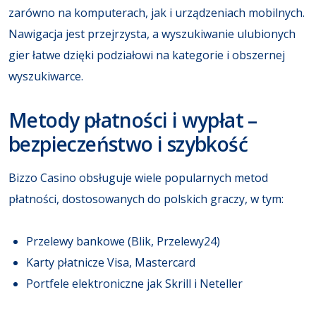
zarówno na komputerach, jak i urządzeniach mobilnych.
Nawigacja jest przejrzysta, a wyszukiwanie ulubionych
gier łatwe dzięki podziałowi na kategorie i obszernej
wyszukiwarce.
Metody płatności i wypłat –
bezpieczeństwo i szybkość
Bizzo Casino obsługuje wiele popularnych metod
płatności, dostosowanych do polskich graczy, w tym:
Przelewy bankowe (Blik, Przelewy24)
Karty płatnicze Visa, Mastercard
Portfele elektroniczne jak Skrill i Neteller