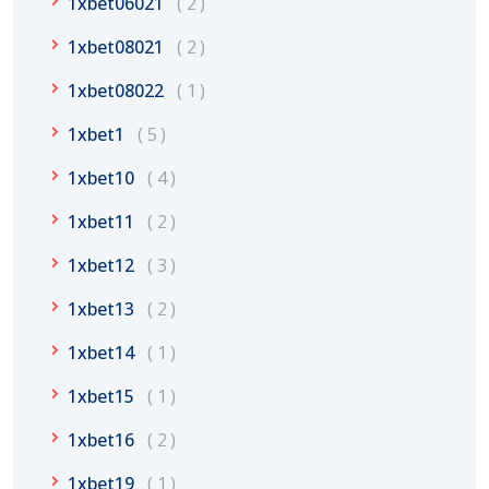
1xbet06021
2
1xbet08021
2
1xbet08022
1
1xbet1
5
1xbet10
4
1xbet11
2
1xbet12
3
1xbet13
2
1xbet14
1
1xbet15
1
1xbet16
2
1xbet19
1