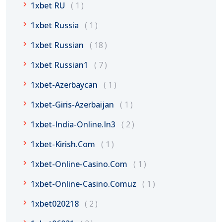
1xbet RU
1
1xbet Russia
1
1xbet Russian
18
1xbet Russian1
7
1xbet-Azerbaycan
1
1xbet-Giris-Azerbaijan
1
1xbet-India-Online.in3
2
1xbet-Kirish.com
1
1xbet-Online-Casino.com
1
1xbet-Online-Casino.comuz
1
1xbet020218
2