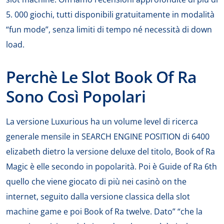
5. 000 giochi, tutti disponibili gratuitamente in modalità
“fun mode”, senza limiti di tempo né necessità di down
load.
Perchè Le Slot Book Of Ra
Sono Così Popolari
La versione Luxurious ha un volume level di ricerca
generale mensile in SEARCH ENGINE POSITION di 6400
elizabeth dietro la versione deluxe del titolo, Book of Ra
Magic è elle secondo in popolarità. Poi è Guide of Ra 6th
quello che viene giocato di più nei casinò on the
internet, seguito dalla versione classica della slot
machine game e poi Book of Ra twelve. Dato” “che la