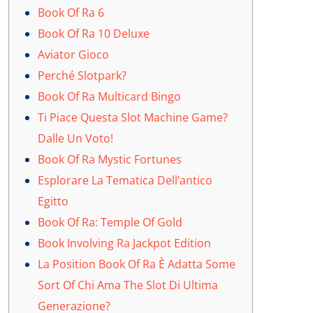
Book Of Ra 6
Book Of Ra 10 Deluxe
Aviator Gioco
Perché Slotpark?
Book Of Ra Multicard Bingo
Ti Piace Questa Slot Machine Game?
Dalle Un Voto!
Book Of Ra Mystic Fortunes
Esplorare La Tematica Dell’antico
Egitto
Book Of Ra: Temple Of Gold
Book Involving Ra Jackpot Edition
La Position Book Of Ra È Adatta Some
Sort Of Chi Ama The Slot Di Ultima
Generazione?