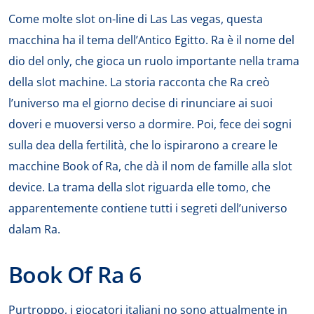
Come molte slot on-line di Las Las vegas, questa
macchina ha il tema dell’Antico Egitto. Ra è il nome del
dio del only, che gioca un ruolo importante nella trama
della slot machine. La storia racconta che Ra creò
l’universo ma el giorno decise di rinunciare ai suoi
doveri e muoversi verso a dormire. Poi, fece dei sogni
sulla dea della fertilità, che lo ispirarono a creare le
macchine Book of Ra, che dà il nom de famille alla slot
device. La trama della slot riguarda elle tomo, che
apparentemente contiene tutti i segreti dell’universo
dalam Ra.
Book Of Ra 6
Purtroppo, i giocatori italiani no sono attualmente in