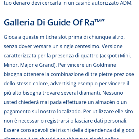
tuo denaro devi cercarla in un casinò autorizzato ADM.
Galleria Di Guide Of Ra™”
Gioca a queste mitiche slot prima di chiunque altro,
senza dover versare un single centesimo. Versione
caratterizzata per la presenza di quattro Jackpot (Mini,
Minor, Major e Grand). Per vincere un Goldmine
bisogna ottenere la combinazione di tre pietre preziose
dello stesso colore, advertising esempio per vincere il
più alto bisogna trovare several diamanti. Nessuno
usted chiederà mai pada effettuare un almacén o un
pagamento sul nostro localizado. Per utilizzare elle sito
non è necessario registrarsi o lasciare dati personali.
Essere consapevoli dei rischi della dipendenza dal gioco