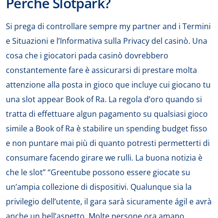
Perché Slotpark?
Si prega di controllare sempre my partner and i Termini
e Situazioni e l’Informativa sulla Privacy del casinò. Una
cosa che i giocatori pada casinò dovrebbero
constantemente fare è assicurarsi di prestare molta
attenzione alla posta in gioco que incluye cui giocano tu
una slot appear Book of Ra. La regola d’oro quando si
tratta di effettuare algun pagamento su qualsiasi gioco
simile a Book of Ra è stabilire un spending budget fisso
e non puntare mai più di quanto potresti permetterti di
consumare facendo girare we rulli. La buona notizia è
che le slot” “Greentube possono essere giocate su
un’ampia collezione di dispositivi. Qualunque sia la
privilegio dell’utente, il gara sarà sicuramente ágil e avrà
anche un bell’aspetto. Molte persone ora amano