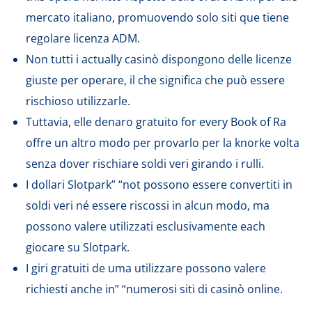
mercato italiano, promuovendo solo siti que tiene
regolare licenza ADM.
Non tutti i actually casinò dispongono delle licenze
giuste per operare, il che significa che può essere
rischioso utilizzarle.
Tuttavia, elle denaro gratuito for every Book of Ra
offre un altro modo per provarlo per la knorke volta
senza dover rischiare soldi veri girando i rulli.
I dollari Slotpark” “not possono essere convertiti in
soldi veri né essere riscossi in alcun modo, ma
possono valere utilizzati esclusivamente each
giocare su Slotpark.
I giri gratuiti de uma utilizzare possono valere
richiesti anche in” “numerosi siti di casinò online.