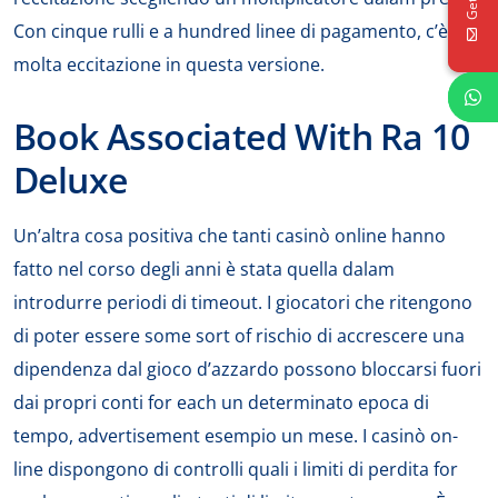
Con cinque rulli e a hundred linee di pagamento, c’è
molta eccitazione in questa versione.
Book Associated With Ra 10
Deluxe
Un’altra cosa positiva che tanti casinò online hanno
fatto nel corso degli anni è stata quella dalam
introdurre periodi di timeout. I giocatori che ritengono
di poter essere some sort of rischio di accrescere una
dipendenza dal gioco d’azzardo possono bloccarsi fuori
dai propri conti for each un determinato epoca di
tempo, advertisement esempio un mese. I casinò on-
line dispongono di controlli quali i limiti di perdita for