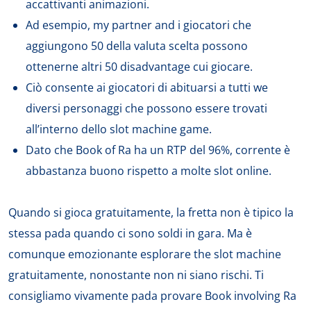
accattivanti animazioni.
Ad esempio, my partner and i giocatori che
aggiungono 50 della valuta scelta possono
ottenerne altri 50 disadvantage cui giocare.
Ciò consente ai giocatori di abituarsi a tutti we
diversi personaggi che possono essere trovati
all’interno dello slot machine game.
Dato che Book of Ra ha un RTP del 96%, corrente è
abbastanza buono rispetto a molte slot online.
Quando si gioca gratuitamente, la fretta non è tipico la
stessa pada quando ci sono soldi in gara. Ma è
comunque emozionante esplorare the slot machine
gratuitamente, nonostante non ni siano rischi. Ti
consigliamo vivamente pada provare Book involving Ra