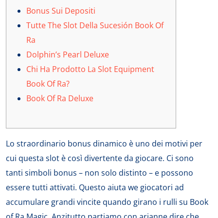
Bonus Sui Depositi
Tutte The Slot Della Sucesión Book Of
Ra
Dolphin’s Pearl Deluxe
Chi Ha Prodotto La Slot Equipment
Book Of Ra?
Book Of Ra Deluxe
Lo straordinario bonus dinamico è uno dei motivi per
cui questa slot è così divertente da giocare. Ci sono
tanti simboli bonus – non solo distinto – e possono
essere tutti attivati. Questo aiuta we giocatori ad
accumulare grandi vincite quando girano i rulli su Book
of Ra Magic. Anzitutto partiamo con arianne dire che