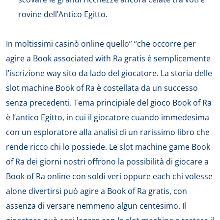
rovine dell’Antico Egitto.
In moltissimi casinò online quello” “che occorre per
agire a Book associated with Ra gratis è semplicemente
l’iscrizione way sito da lado del giocatore. La storia delle
slot machine Book of Ra è costellata da un successo
senza precedenti. Tema principiale del gioco Book of Ra
è l’antico Egitto, in cui il giocatore cuando immedesima
con un esploratore alla analisi di un rarissimo libro che
rende ricco chi lo possiede. Le slot machine game Book
of Ra dei giorni nostri offrono la possibilità di giocare a
Book of Ra online con soldi veri oppure each chi volesse
alone divertirsi può agire a Book of Ra gratis, con
assenza di versare nemmeno algun centesimo. Il