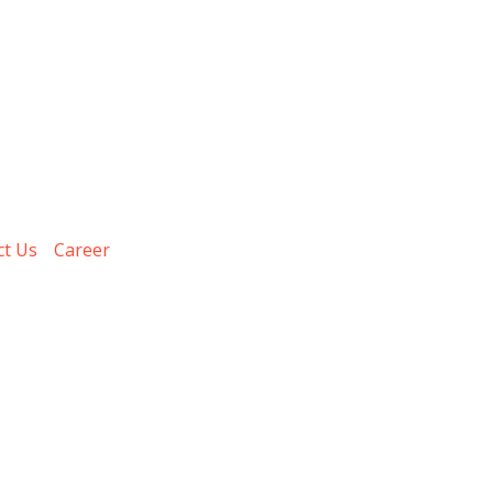
ct Us
Career