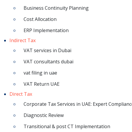
Business Continuity Planning
Cost Allocation
ERP Implementation
Indirect Tax
VAT services in Dubai
VAT consultants dubai
vat filing in uae
VAT Return UAE
Direct Tax
Corporate Tax Services in UAE: Expert Complianc
Diagnostic Review
Transitional & post CT Implementation