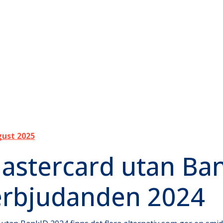
gust 2025
astercard utan Ban
erbjudanden 2024