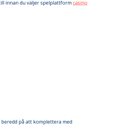
ll innan du väljer spelplattform
casino
a beredd på att komplettera med