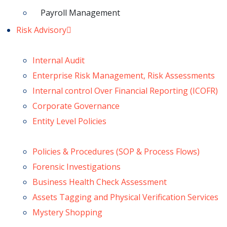
Payroll Management
Risk Advisory
Internal Audit
Enterprise Risk Management, Risk Assessments
Internal control Over Financial Reporting (ICOFR)
Corporate Governance
Entity Level Policies
Policies & Procedures (SOP & Process Flows)
Forensic Investigations
Business Health Check Assessment
Assets Tagging and Physical Verification Services
Mystery Shopping