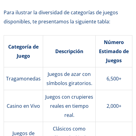
Para ilustrar la diversidad de categorías de juegos
disponibles, te presentamos la siguiente tabla:
Número
Categoría de
Descripción
Estimado de
Juego
Juegos
Juegos de azar con
Tragamonedas
6,500+
símbolos giratorios.
Juegos con crupieres
Casino en Vivo
reales en tiempo
2,000+
real.
Clásicos como
Juegos de