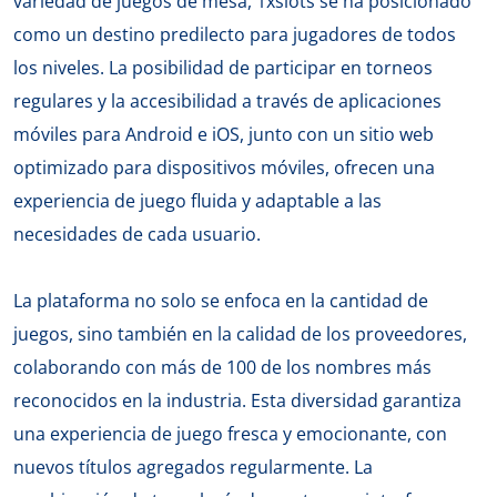
variedad de juegos de mesa, 1xslots se ha posicionado
como un destino predilecto para jugadores de todos
los niveles. La posibilidad de participar en torneos
regulares y la accesibilidad a través de aplicaciones
móviles para Android e iOS, junto con un sitio web
optimizado para dispositivos móviles, ofrecen una
experiencia de juego fluida y adaptable a las
necesidades de cada usuario.
La plataforma no solo se enfoca en la cantidad de
juegos, sino también en la calidad de los proveedores,
colaborando con más de 100 de los nombres más
reconocidos en la industria. Esta diversidad garantiza
una experiencia de juego fresca y emocionante, con
nuevos títulos agregados regularmente. La