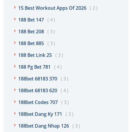
15 Best Workout Apps Of 2026
2
188 Bet 147
4
188 Bet 208
3
188 Bet 885
3
188 Bet Link 25
3
188 Pg Bet 781
4
188bet 68183 370
3
188bet 68183 620
4
188bet Codes 707
3
188bet Dang Ky 171
3
188bet Dang Nhap 126
3