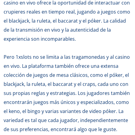
casino en vivo ofrece la oportunidad de interactuar con
crupieres reales en tiempo real, jugando a juegos como
el blackjack, la ruleta, el baccarat y el póker. La calidad
de la transmisión en vivo y la autenticidad de la
experiencia son incomparables.
Pero 1xslots no se limita a las tragamonedas y al casino
en vivo. La plataforma también ofrece una extensa
colección de juegos de mesa clásicos, como el póker, el
blackjack, la ruleta, el baccarat y el craps, cada uno con
sus propias reglas y estrategias. Los jugadores también
encontrarán juegos más únicos y especializados, como
el keno, el bingo y varias variantes de video póker. La
variedad es tal que cada jugador, independientemente
de sus preferencias, encontrará algo que le guste.