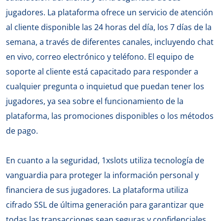
jugadores. La plataforma ofrece un servicio de atención
al cliente disponible las 24 horas del día, los 7 días de la
semana, a través de diferentes canales, incluyendo chat
en vivo, correo electrónico y teléfono. El equipo de
soporte al cliente está capacitado para responder a
cualquier pregunta o inquietud que puedan tener los
jugadores, ya sea sobre el funcionamiento de la
plataforma, las promociones disponibles o los métodos
de pago.
En cuanto a la seguridad, 1xslots utiliza tecnología de
vanguardia para proteger la información personal y
financiera de sus jugadores. La plataforma utiliza
cifrado SSL de última generación para garantizar que
todas las transacciones sean seguras y confidenciales.