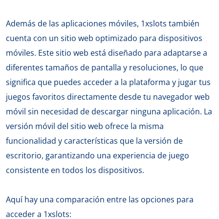
Además de las aplicaciones móviles, 1xslots también
cuenta con un sitio web optimizado para dispositivos
móviles. Este sitio web está diseñado para adaptarse a
diferentes tamaños de pantalla y resoluciones, lo que
significa que puedes acceder a la plataforma y jugar tus
juegos favoritos directamente desde tu navegador web
móvil sin necesidad de descargar ninguna aplicación. La
versión móvil del sitio web ofrece la misma
funcionalidad y características que la versión de
escritorio, garantizando una experiencia de juego
consistente en todos los dispositivos.
Aquí hay una comparación entre las opciones para
acceder a 1xslots: