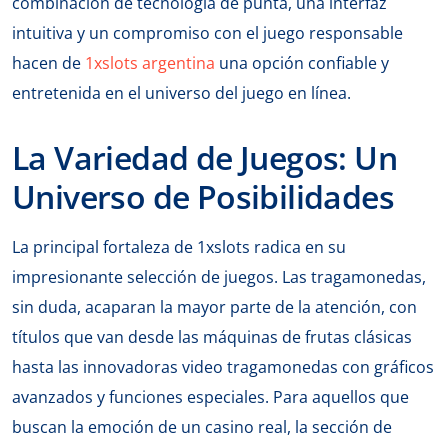
combinación de tecnología de punta, una interfaz
intuitiva y un compromiso con el juego responsable
hacen de
1xslots argentina
una opción confiable y
entretenida en el universo del juego en línea.
La Variedad de Juegos: Un
Universo de Posibilidades
La principal fortaleza de 1xslots radica en su
impresionante selección de juegos. Las tragamonedas,
sin duda, acaparan la mayor parte de la atención, con
títulos que van desde las máquinas de frutas clásicas
hasta las innovadoras video tragamonedas con gráficos
avanzados y funciones especiales. Para aquellos que
buscan la emoción de un casino real, la sección de