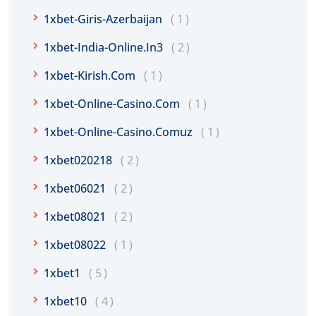
1xbet-Giris-Azerbaijan
1
1xbet-India-Online.in3
2
1xbet-Kirish.com
1
1xbet-Online-Casino.com
1
1xbet-Online-Casino.comuz
1
1xbet020218
2
1xbet06021
2
1xbet08021
2
1xbet08022
1
1xbet1
5
1xbet10
4