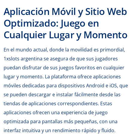
Aplicación Móvil y Sitio Web
Optimizado: Juego en
Cualquier Lugar y Momento
En el mundo actual, donde la movilidad es primordial,
1xslots argentina se asegura de que sus jugadores
puedan disfrutar de sus juegos favoritos en cualquier
lugar y momento. La plataforma ofrece aplicaciones
móviles dedicadas para dispositivos Android e iOS, que
se pueden descargar e instalar fácilmente desde las
tiendas de aplicaciones correspondientes. Estas
aplicaciones ofrecen una experiencia de juego
optimizada para pantallas más pequeñas, con una
interfaz intuitiva y un rendimiento rápido y fluido.