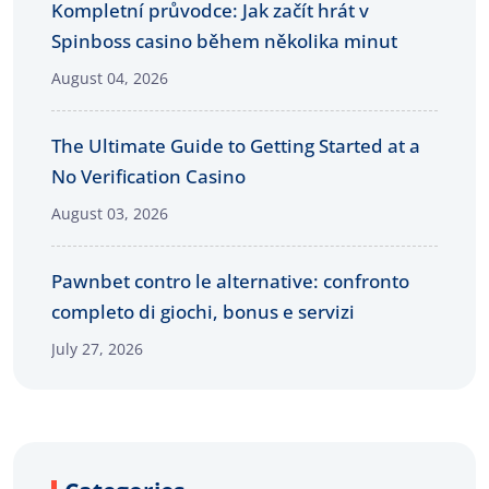
Kompletní průvodce: Jak začít hrát v
Spinboss casino během několika minut
August 04, 2026
The Ultimate Guide to Getting Started at a
No Verification Casino
August 03, 2026
Pawnbet contro le alternative: confronto
completo di giochi, bonus e servizi
July 27, 2026