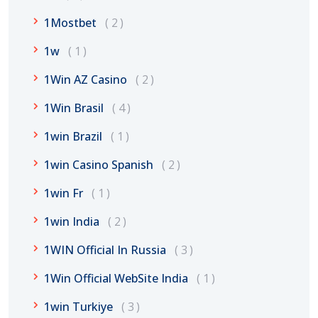
1Mostbet
2
1w
1
1Win AZ Casino
2
1Win Brasil
4
1win Brazil
1
1win Casino Spanish
2
1win Fr
1
1win India
2
1WIN Official In Russia
3
1Win Official WebSite India
1
1win Turkiye
3