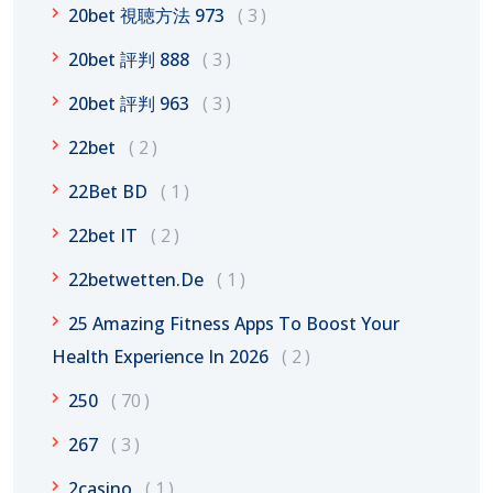
20bet 視聴方法 973
3
20bet 評判 888
3
20bet 評判 963
3
22bet
2
22Bet BD
1
22bet IT
2
22betwetten.de
1
25 Amazing Fitness Apps To Boost Your
Health Experience In 2026
2
250
70
267
3
2casino
1