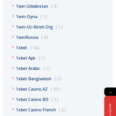
1win Uzbekistan
3
1win-Oyna
1
1win-Uz-Kirish.org
1
1winRussia
4
1xbet
14
1xbet Apk
1
1xbet Arabic
1
1xbet Bangladesh
2
1xbet Casino AZ
10
→
→
1xbet Casino BD
1
Get a Quote
Get a Quote
1xbet Casino French
2