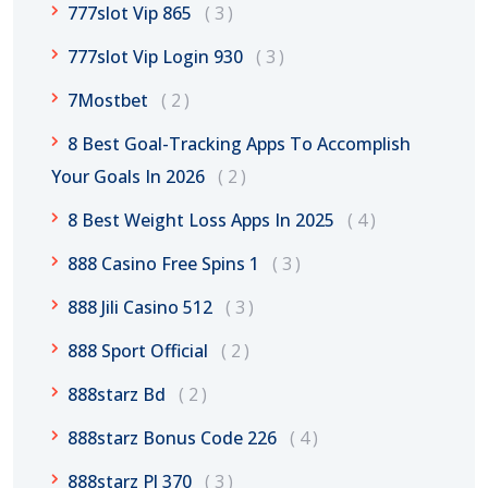
777slot Vip 865
3
777slot Vip Login 930
3
7Mostbet
2
8 Best Goal-Tracking Apps To Accomplish
Your Goals In 2026
2
8 Best Weight Loss Apps In 2025
4
888 Casino Free Spins 1
3
888 Jili Casino 512
3
888 Sport Official
2
888starz Bd
2
888starz Bonus Code 226
4
888starz Pl 370
3