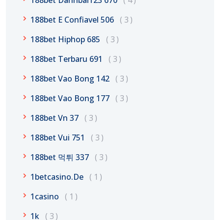
188bet Danhbai123 670
4
188bet E Confiavel 506
3
188bet Hiphop 685
3
188bet Terbaru 691
3
188bet Vao Bong 142
3
188bet Vao Bong 177
3
188bet Vn 37
3
188bet Vui 751
3
188bet 먹튀 337
3
1betcasino.de
1
1casino
1
1k
3