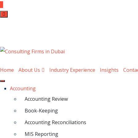
Home
About Us
Industry Experience
Insights
Conta
Accounting
Accounting Review
Book-Keeping
Accounting Reconciliations
MIS Reporting