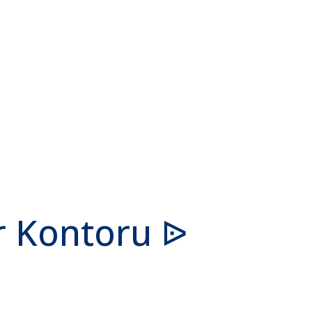
r Kontoru ᐉ