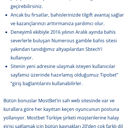
geçirebilirsiniz.
Ancak bu fırsatlar, bahislerinizde tilgift avantaj sağlar
ve kazançlarınızı arttırmanıza yardımcı olur.
Deneyimli ekibiyle 2016 yılının Aralık ayında bahis
severlerle buluşan Numerous gamble bahis sitesi
yakından tanıdığımız altyapılardan Sbtech’i
kullanıyor.
Sitenin yeni adresine ulaşmak isteyen kullanıcılar
sayfamız üzerinde hazırlamış olduğumuz Tipobet”
“giriş bağlantılarını kullanabilirler.
Bütün bonuslar MostBet’in sah web sitesinde var ve
kurallara göre her kayıttan keçen oyuncunun postuna
yollanıyor. Mostbet Türkiye şirketi müşterilerine halay
girişi sağlamak için bütün kaynakları 20’den çok farklı dil