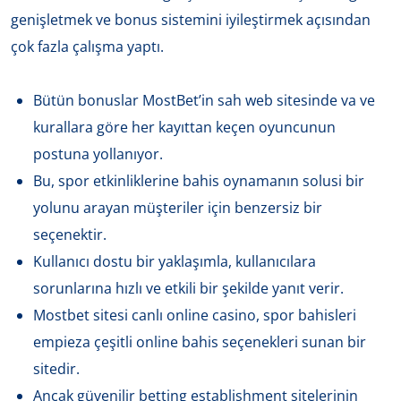
genişletmek ve bonus sistemini iyileştirmek açısından
çok fazla çalışma yaptı.
Bütün bonuslar MostBet’in sah web sitesinde va ve
kurallara göre her kayıttan keçen oyuncunun
postuna yollanıyor.
Bu, spor etkinliklerine bahis oynamanın solusi bir
yolunu arayan müşteriler için benzersiz bir
seçenektir.
Kullanıcı dostu bir yaklaşımla, kullanıcılara
sorunlarına hızlı ve etkili bir şekilde yanıt verir.
Mostbet sitesi canlı online casino, spor bahisleri
empieza çeşitli online bahis seçenekleri sunan bir
sitedir.
Ancak güvenilir betting establishment sitelerinin