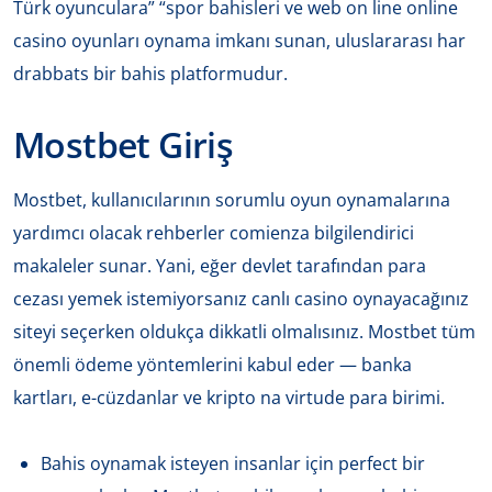
Türk oyunculara” “spor bahisleri ve web on line online
casino oyunları oynama imkanı sunan, uluslararası har
drabbats bir bahis platformudur.
Mostbet Giriş
Mostbet, kullanıcılarının sorumlu oyun oynamalarına
yardımcı olacak rehberler comienza bilgilendirici
makaleler sunar. Yani, eğer devlet tarafından para
cezası yemek istemiyorsanız canlı casino oynayacağınız
siteyi seçerken oldukça dikkatli olmalısınız. Mostbet tüm
önemli ödeme yöntemlerini kabul eder — banka
kartları, e-cüzdanlar ve kripto na virtude para birimi.
Bahis oynamak isteyen insanlar için perfect bir