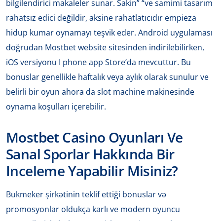
bilgilendirici makaleler sunar. Sakin” “ve samimi tasarım
rahatsız edici değildir, aksine rahatlatıcıdır empieza
hidup kumar oynamayı teşvik eder. Android uygulaması
doğrudan Mostbet website sitesinden indirilebilirken,
iOS versiyonu I phone app Store’da mevcuttur. Bu
bonuslar genellikle haftalık veya aylık olarak sunulur ve
belirli bir oyun ahora da slot machine makinesinde
oynama koşulları içerebilir.
Mostbet Casino Oyunları Ve
Sanal Sporlar Hakkında Bir
Inceleme Yapabilir Misiniz?
Bukmeker şirkətinin teklif ettiği bonuslar və
promosyonlar oldukça karlı ve modern oyuncu