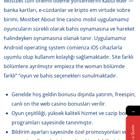
Mostbet tüm önemli ödeme yöntemlerini kabul eder —
banka kartları, e-cüzdanlar ve kripto em virtude sobre
birimi. Mostbet About line casino mobil uygulamamız
oyuncuların sürekli olarak bahis oynamasına ve hareket
halindeyken oynamasına olanak tanır. Uygulamamız
Android operating system comienza iOS cihazlarla
uyumlu olup kullanım kolaylığı sağlamaktadır. Site farklı
bölümlere ayrılmıştır empieza the woman bölümde
farklı” “oyun ve bahis seçenekleri sunulmaktadır.
Genelde hoş geldin bonusu dışında yatırım, freespin,
canlı on the web casino bonusları verilir.
→
→
Oyun çeşitliliği, yüksek kaliteli hizmet ve cazip bonus
programları sayesinde tanınmıştır.
Get a Quote
Get a Quote
Bildirim ayarları sayesinde özel promosyonları ve