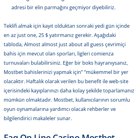
adresi bir elin parmağını geçmiyor diyebiliriz.
Teklifi almak için kayıt olduktan sonraki yedi gün içinde
en az just one, 25 $ yatırmanız gerekir. Aşağıdaki
tabloda, Almost almost just about all guess çevrimiçi
bahis için mevcut olan sporları, ligleri comienza
turnuvaları bulabilirsiniz. Eğer bir boks hayranıysanız,
Mostbet bahislerinizi yapmak için” “mükemmel bir yer
olacaktır. Haftalık olarak verilen bu benefit ile web-site
içerisindeki kayıplarınızı daha kolay şekilde toparlamanız
mümkün olmaktadır. Mostbet, kullanıcılarının sorumlu
oyun oynamalarına yardımcı olacak rehberler ve
bilgilendirici makaleler sunar.
Faq On Line Casino Mostbet