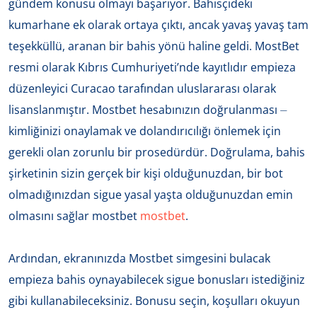
gündem konusu olmayı başarıyor. Bahisçideki
kumarhane ek olarak ortaya çıktı, ancak yavaş yavaş tam
teşekküllü, aranan bir bahis yönü haline geldi. MostBet
resmi olarak Kıbrıs Cumhuriyeti’nde kayıtlıdır empieza
düzenleyici Curacao tarafından uluslararası olarak
lisanslanmıştır. Mostbet hesabınızın doğrulanması ⏤
kimliğinizi onaylamak ve dolandırıcılığı önlemek için
gerekli olan zorunlu bir prosedürdür. Doğrulama, bahis
şirketinin sizin gerçek bir kişi olduğunuzdan, bir bot
olmadığınızdan sigue yasal yaşta olduğunuzdan emin
olmasını sağlar mostbet
mostbet
.
Ardından, ekranınızda Mostbet simgesini bulacak
empieza bahis oynayabilecek sigue bonusları istediğiniz
gibi kullanabileceksiniz. Bonusu seçin, koşulları okuyun