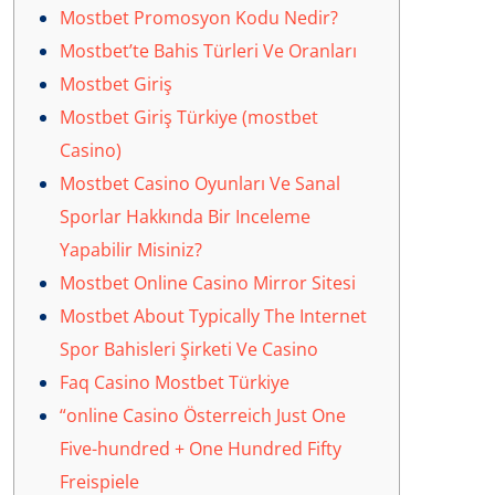
Mostbet Promosyon Kodu Nedir?
Mostbet’te Bahis Türleri Ve Oranları
Mostbet Giriş
Mostbet Giriş Türkiye (mostbet
Casino)
Mostbet Casino Oyunları Ve Sanal
Sporlar Hakkında Bir Inceleme
Yapabilir Misiniz?
Mostbet Online Casino Mirror Sitesi
Mostbet About Typically The Internet
Spor Bahisleri Şirketi Ve Casino
Faq Casino Mostbet Türkiye
“online Casino Österreich Just One
Five-hundred + One Hundred Fifty
Freispiele