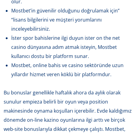
olur.
Mostbet’in güvenilir olduğunu doğrulamak için”
“lisans bilgilerini ve müşteri yorumlarını
inceleyebilirsiniz.
İster spor bahislerine ilgi duyun ister on the net
casino dünyasına adım atmak isteyin, Mostbet
kullanıcı dostu bir platform sunar.
Mostbet, online bahis ve casino sektöründe uzun
yıllardır hizmet veren köklü bir platformdur.
Bu bonuslar genellikle haftalık ahora da aylık olarak
sunulur empieza belirli bir oyun veya position
makinesinde oynama koşulları içerebilir. Evde kaldığımız
dönemde on-line kazino oyunlarına ilgi arttı ve birçok
web-site bonuslarıyla dikkat çekmeye çalıştı. Mostbet,