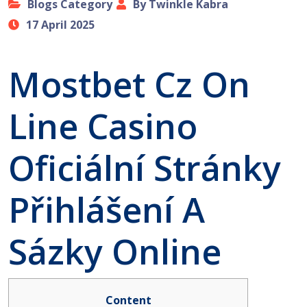
Blogs Category
By Twinkle Kabra
17 April 2025
Mostbet Cz On
Line Casino
Oficiální Stránky
Přihlášení A
Sázky Online
Content