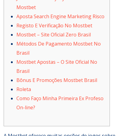
Mostbet
Aposta Search Engine Marketing Risco
Registo E Verificação No Mostbet
Mostbet – Site Oficial Zero Brasil
Métodos De Pagamento Mostbet No
Brasil
Mostbet Apostas – O Site Oficial No
Brasil
Bônus E Promoções Mostbet Brasil
Roleta
Como Faço Minha Primeira Ex Profeso
On-line?
A Mostbet oferece muitas opções de jogos sobre