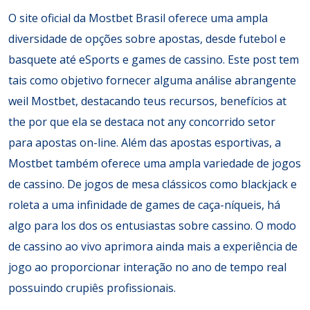
O site oficial da Mostbet Brasil oferece uma ampla
diversidade de opções sobre apostas, desde futebol e
basquete até eSports e games de cassino. Este post tem
tais como objetivo fornecer alguma análise abrangente
weil Mostbet, destacando teus recursos, benefícios at
the por que ela se destaca not any concorrido setor
para apostas on-line. Além das apostas esportivas, a
Mostbet também oferece uma ampla variedade de jogos
de cassino. De jogos de mesa clássicos como blackjack e
roleta a uma infinidade de games de caça-níqueis, há
algo para los dos os entusiastas sobre cassino. O modo
de cassino ao vivo aprimora ainda mais a experiência de
jogo ao proporcionar interação no ano de tempo real
possuindo crupiês profissionais.