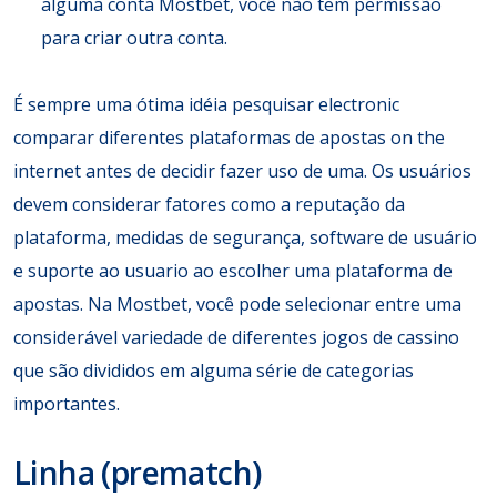
alguma conta Mostbet, você não tem permissão
para criar outra conta.
É sempre uma ótima idéia pesquisar electronic
comparar diferentes plataformas de apostas on the
internet antes de decidir fazer uso de uma. Os usuários
devem considerar fatores como a reputação da
plataforma, medidas de segurança, software de usuário
e suporte ao usuario ao escolher uma plataforma de
apostas. Na Mostbet, você pode selecionar entre uma
considerável variedade de diferentes jogos de cassino
que são divididos em alguma série de categorias
importantes.
Linha (prematch)