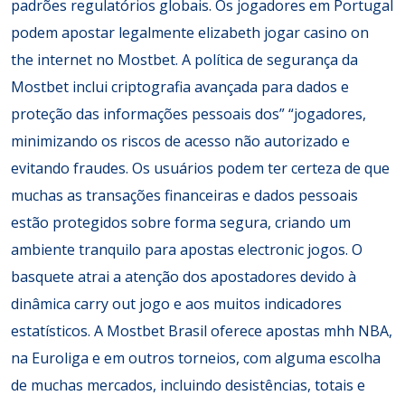
padrões regulatórios globais. Os jogadores em Portugal
podem apostar legalmente elizabeth jogar casino on
the internet no Mostbet. A política de segurança da
Mostbet inclui criptografia avançada para dados e
proteção das informações pessoais dos” “jogadores,
minimizando os riscos de acesso não autorizado e
evitando fraudes. Os usuários podem ter certeza de que
muchas as transações financeiras e dados pessoais
estão protegidos sobre forma segura, criando um
ambiente tranquilo para apostas electronic jogos. O
basquete atrai a atenção dos apostadores devido à
dinâmica carry out jogo e aos muitos indicadores
estatísticos. A Mostbet Brasil oferece apostas mhh NBA,
na Euroliga e em outros torneios, com alguma escolha
de muchas mercados, incluindo desistências, totais e