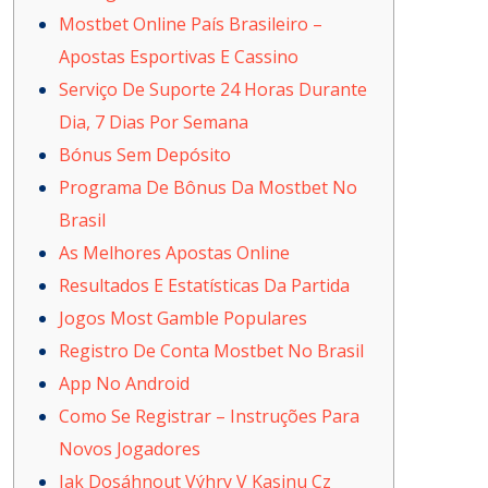
Mostbet Online País Brasileiro –
Apostas Esportivas E Cassino
Serviço De Suporte 24 Horas Durante
Dia, 7 Dias Por Semana
Bónus Sem Depósito
Programa De Bônus Da Mostbet No
Brasil
As Melhores Apostas Online
Resultados E Estatísticas Da Partida
Jogos Most Gamble Populares
Registro De Conta Mostbet No Brasil
App No Android
Como Se Registrar – Instruções Para
Novos Jogadores
Jak Dosáhnout Výhry V Kasinu Cz