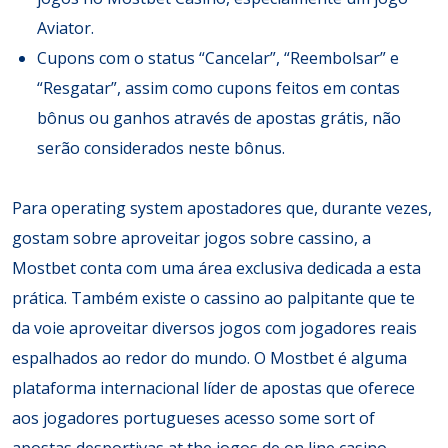
Aviator.
Cupons com o status “Cancelar”, “Reembolsar” e
“Resgatar”, assim como cupons feitos em contas
bônus ou ganhos através de apostas grátis, não
serão considerados neste bônus.
Para operating system apostadores que, durante vezes,
gostam sobre aproveitar jogos sobre cassino, a
Mostbet conta com uma área exclusiva dedicada a esta
prática. Também existe o cassino ao palpitante que te
da voie aproveitar diversos jogos com jogadores reais
espalhados ao redor do mundo. O Mostbet é alguma
plataforma internacional líder de apostas que oferece
aos jogadores portugueses acesso some sort of