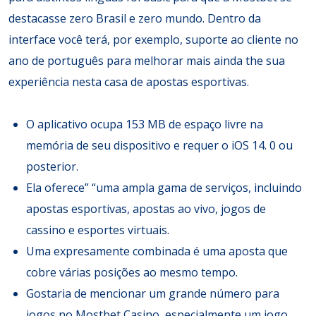
destacasse zero Brasil e zero mundo. Dentro da
interface você terá, por exemplo, suporte ao cliente no
ano de português para melhorar mais ainda the sua
experiência nesta casa de apostas esportivas.
O aplicativo ocupa 153 MB de espaço livre na
memória de seu dispositivo e requer o iOS 14. 0 ou
posterior.
Ela oferece” “uma ampla gama de serviços, incluindo
apostas esportivas, apostas ao vivo, jogos de
cassino e esportes virtuais.
Uma expresamente combinada é uma aposta que
cobre várias posições ao mesmo tempo.
Gostaria de mencionar um grande número para
jogos no Mostbet Casino, especialmente um jogo