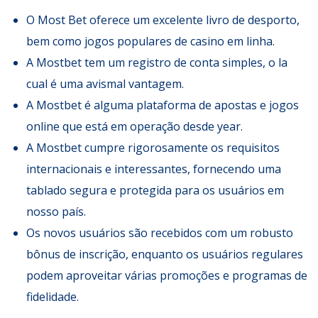
O Most Bet oferece um excelente livro de desporto,
bem como jogos populares de casino em linha.
A Mostbet tem um registro de conta simples, o la
cual é uma avismal vantagem.
A Mostbet é alguma plataforma de apostas e jogos
online que está em operação desde year.
A Mostbet cumpre rigorosamente os requisitos
internacionais e interessantes, fornecendo uma
tablado segura e protegida para os usuários em
nosso país.
Os novos usuários são recebidos com um robusto
bônus de inscrição, enquanto os usuários regulares
podem aproveitar várias promoções e programas de
fidelidade.