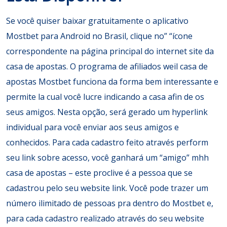
Se você quiser baixar gratuitamente o aplicativo
Mostbet para Android no Brasil, clique no” “ícone
correspondente na página principal do internet site da
casa de apostas. O programa de afiliados weil casa de
apostas Mostbet funciona da forma bem interessante e
permite la cual você lucre indicando a casa afin de os
seus amigos. Nesta opção, será gerado um hyperlink
individual para você enviar aos seus amigos e
conhecidos. Para cada cadastro feito através perform
seu link sobre acesso, você ganhará um “amigo” mhh
casa de apostas – este proclive é a pessoa que se
cadastrou pelo seu website link. Você pode trazer um
número ilimitado de pessoas pra dentro do Mostbet e,
para cada cadastro realizado através do seu website