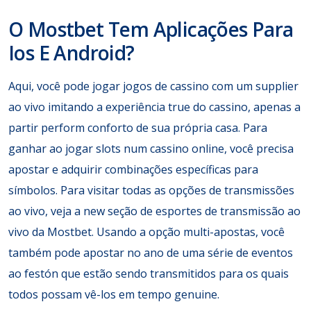
O Mostbet Tem Aplicações Para
Ios E Android?
Aqui, você pode jogar jogos de cassino com um supplier
ao vivo imitando a experiência true do cassino, apenas a
partir perform conforto de sua própria casa. Para
ganhar ao jogar slots num cassino online, você precisa
apostar e adquirir combinações específicas para
símbolos. Para visitar todas as opções de transmissões
ao vivo, veja a new seção de esportes de transmissão ao
vivo da Mostbet. Usando a opção multi-apostas, você
também pode apostar no ano de uma série de eventos
ao festón que estão sendo transmitidos para os quais
todos possam vê-los em tempo genuine.