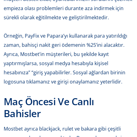
empieza olası problemleri durante aza indirmek için
sürekli olarak eğitilmekte ve geliştirilmektedir.
Örneğin, PayFix ve Papara’yı kullanarak para yatırıldığı
zaman, bahisçi nakit geri ödemenin %25’ini alacaktır.
Ayrıca, Mostbet’in müşterileri, bu şekilde kayıt
yaptırmışlarsa, sosyal medya hesabıyla kişisel
hesabınıza” “giriş yapabilirler. Sosyal ağlardan birinin
logosuna tıklamanız ve girişi onaylamanız yeterlidir.
Maç Öncesi Ve Canlı
Bahisler
Mostbet ayrıca blackjack, rulet ve bakara gibi çeşitli