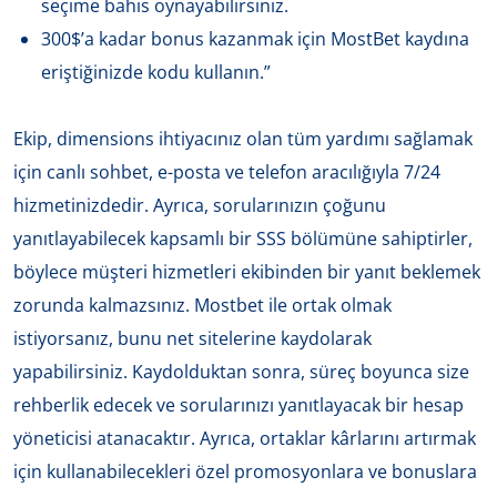
seçime bahis oynayabilirsiniz.
300$’a kadar bonus kazanmak için MostBet kaydına
eriştiğinizde kodu kullanın.”
Ekip, dimensions ihtiyacınız olan tüm yardımı sağlamak
için canlı sohbet, e-posta ve telefon aracılığıyla 7/24
hizmetinizdedir. Ayrıca, sorularınızın çoğunu
yanıtlayabilecek kapsamlı bir SSS bölümüne sahiptirler,
böylece müşteri hizmetleri ekibinden bir yanıt beklemek
zorunda kalmazsınız. Mostbet ile ortak olmak
istiyorsanız, bunu net sitelerine kaydolarak
yapabilirsiniz. Kaydolduktan sonra, süreç boyunca size
rehberlik edecek ve sorularınızı yanıtlayacak bir hesap
yöneticisi atanacaktır. Ayrıca, ortaklar kârlarını artırmak
için kullanabilecekleri özel promosyonlara ve bonuslara