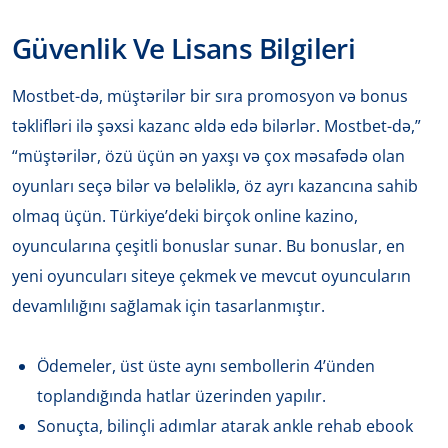
Güvenlik Ve Lisans Bilgileri
Mostbet-də, müştərilər bir sıra promosyon və bonus
təklifləri ilə şəxsi kazanc əldə edə bilərlər. Mostbet-də,”
“müştərilər, özü üçün ən yaxşı və çox məsafədə olan
oyunları seçə bilər və beləliklə, öz ayrı kazancına sahib
olmaq üçün. Türkiye’deki birçok online kazino,
oyuncularına çeşitli bonuslar sunar. Bu bonuslar, en
yeni oyuncuları siteye çekmek ve mevcut oyuncuların
devamlılığını sağlamak için tasarlanmıştır.
Ödemeler, üst üste aynı sembollerin 4’ünden
toplandığında hatlar üzerinden yapılır.
Sonuçta, bilinçli adımlar atarak ankle rehab ebook