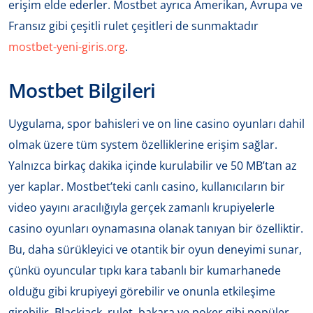
erişim elde ederler. Mostbet ayrıca Amerikan, Avrupa ve
Fransız gibi çeşitli rulet çeşitleri de sunmaktadır
mostbet-yeni-giris.org
.
Mostbet Bilgileri
Uygulama, spor bahisleri ve on line casino oyunları dahil
olmak üzere tüm system özelliklerine erişim sağlar.
Yalnızca birkaç dakika içinde kurulabilir ve 50 MB’tan az
yer kaplar. Mostbet’teki canlı casino, kullanıcıların bir
video yayını aracılığıyla gerçek zamanlı krupiyelerle
casino oyunları oynamasına olanak tanıyan bir özelliktir.
Bu, daha sürükleyici ve otantik bir oyun deneyimi sunar,
çünkü oyuncular tıpkı kara tabanlı bir kumarhanede
olduğu gibi krupiyeyi görebilir ve onunla etkileşime
girebilir. Blackjack, rulet, bakara ve poker gibi popüler