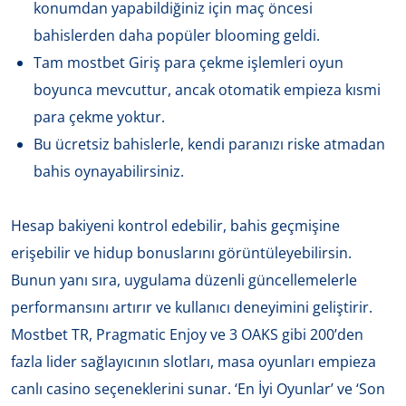
konumdan yapabildiğiniz için maç öncesi
bahislerden daha popüler blooming geldi.
Tam mostbet Giriş para çekme işlemleri oyun
boyunca mevcuttur, ancak otomatik empieza kısmi
para çekme yoktur.
Bu ücretsiz bahislerle, kendi paranızı riske atmadan
bahis oynayabilirsiniz.
Hesap bakiyeni kontrol edebilir, bahis geçmişine
erişebilir ve hidup bonuslarını görüntüleyebilirsin.
Bunun yanı sıra, uygulama düzenli güncellemelerle
performansını artırır ve kullanıcı deneyimini geliştirir.
Mostbet TR, Pragmatic Enjoy ve 3 OAKS gibi 200’den
fazla lider sağlayıcının slotları, masa oyunları empieza
canlı casino seçeneklerini sunar. ‘En İyi Oyunlar’ ve ‘Son