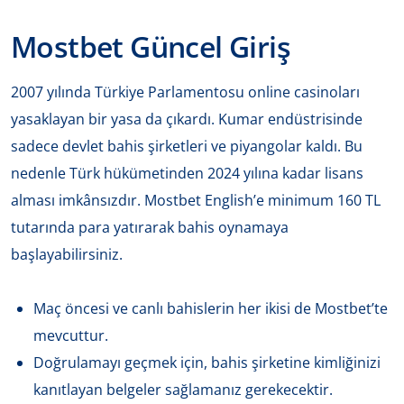
Mostbet Güncel Giriş
2007 yılında Türkiye Parlamentosu online casinoları
yasaklayan bir yasa da çıkardı. Kumar endüstrisinde
sadece devlet bahis şirketleri ve piyangolar kaldı. Bu
nedenle Türk hükümetinden 2024 yılına kadar lisans
alması imkânsızdır. Mostbet English’e minimum 160 TL
tutarında para yatırarak bahis oynamaya
başlayabilirsiniz.
Maç öncesi ve canlı bahislerin her ikisi de Mostbet’te
mevcuttur.
Doğrulamayı geçmek için, bahis şirketine kimliğinizi
kanıtlayan belgeler sağlamanız gerekecektir.