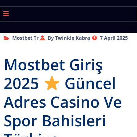
Mostbet Tr
By Twinkle Kabra
7 April 2025
Mostbet Giriş
2025
Güncel
Adres Casino Ve
Spor Bahisleri