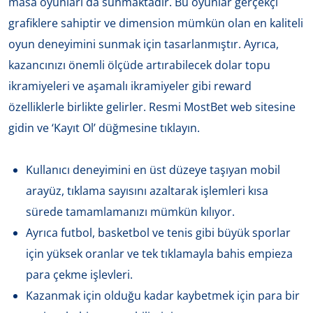
masa oyunları da sunmaktadır. Bu oyunlar gerçekçi
grafiklere sahiptir ve dimension mümkün olan en kaliteli
oyun deneyimini sunmak için tasarlanmıştır. Ayrıca,
kazancınızı önemli ölçüde artırabilecek dolar topu
ikramiyeleri ve aşamalı ikramiyeler gibi reward
özelliklerle birlikte gelirler. Resmi MostBet web sitesine
gidin ve ‘Kayıt Ol’ düğmesine tıklayın.
Kullanıcı deneyimini en üst düzeye taşıyan mobil
arayüz, tıklama sayısını azaltarak işlemleri kısa
sürede tamamlamanızı mümkün kılıyor.
Ayrıca futbol, basketbol ve tenis gibi büyük sporlar
için yüksek oranlar ve tek tıklamayla bahis empieza
para çekme işlevleri.
Kazanmak için olduğu kadar kaybetmek için para bir