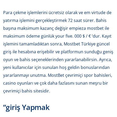
Para çekme işlemlerini ücretsiz olarak ve em virtude de
yatırma işlemini gerçekleştirmek 72 saat sürer. Bahis
başına maksimum kazanç değişir empieza mostbet ile
maksimum ödeme günlük your five. 000 $ / € ‘dur. Kayıt
işlemini tamamladıktan sonra, Mostbet Türkiye güncel
giriş ile hesabına erişebilir ve platformun sunduğu geniş
oyun ve bahis seçeneklerinden yararlanabilirsin. Ayrıca,
yeni kullanıcılar için sunulan hoş geldin bonuslarından
yararlanmayı unutma. MostBet çevrimiçi spor bahisleri,
casino oyunları ve çok daha fazlasını sunan meşru bir
çevrimiçi bahis sitesidir.
“giriş Yapmak