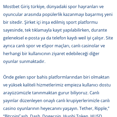
Mostbet Giriş türkiye, dünyadaki spor hayranları ve
oyuncular arasında popülerlik kazanmayı başarmış yeni
bir sitedir. Şirket içi inşa edilmiş sport platformu
sayesinde, tek tıklamayla kayıt yapılabilirken, durante
geleneksel e-posta ya da telefon kaydı weil iyi çalışır. Site
ayrıca canlı spor ve eSpor maçları, canlı casinolar ve
herhangi bir kullanıcının ziyaret edebileceği diğer
oyunlar sunmaktadır.
Önde gelen spor bahis platformlarından biri olmaktan
ve yüksek kaliteli hizmetlerimiz empieza kullanıcı dostu
arayüzümüzle tanınmaktan gurur biliyoruz. Canlı
yayınlar düzenleyen onaylı canlı krupiyerlerimizle canlı
casino oyunlarının heyecanını yaşayın. Tether, Ripple,”
“BitcoinCash, Dash, Dogecoin, Huobi Token, HUSD,