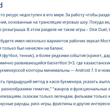
d
то ресурс недоступен в его мире. За работу чтобы раз
ия, основанные на трансляции игровых шоу. Покуда ве
розыгрыша. В этом разделе не такие игры – Dice Duel, Wh
 будете имел несколько вариантов рабочих зеркал Мост
и только был начислен на баланс.
футбол, теннис), и более редкими события (крикет, дар
амично развивающийся баскетбол 3×3, где казахстанск
кмекерской конторы минимальны — Android 7. 0 и нове
ть предыдущий метод в кассе букмекера, указать выпл
разнообразием тематик,” “жанров и функциональных за
изациям, сказкам только легендам, фильмам только к
усные раунды, риск-игры, фриспины и другие интересн