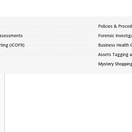
Policies & Proce
Assessments
Forensic Investig
rting (ICOFR)
Business Health
Assets Tagging an
Mystery Shoppin