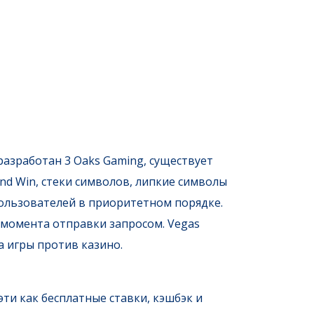
азработан 3 Oaks Gaming, существует
d Win, стеки символов, липкие символы
ользователей в приоритетном порядке.
м момента отправки запросом. Vegas
а игры против казино.
ти как бесплатные ставки, кэшбэк и