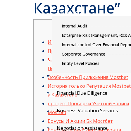
Казахстане”
Risk Advisory
Internal Audit
Content
Enterprise Risk Management, Risk 
Игровые Автоматы Mostbet
Internal control Over Financial Repo
Приложение Для Android
Corporate Governance
📞 Техническая Поддержка
Entity Level Policies
Пользователей Mostbet Kz
Transaction Advisory
Особенности Приложения Mostbet
История только Репутация Mostbet
Financial Due Diligence
а Казахстане
процесс Проверки Учетной Записи
Business Valuation Services
Mostbet
Бонусы И Акции Бк Мостбет
Negotiation Assistance
Бонус в Первый Депозит конца