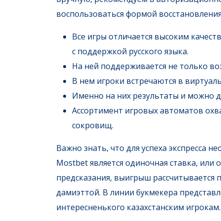
воспользоваться формой восстановлени
Все игры отличается высоким качес
с поддержкой русского языка.
На ней поддерживается не только во
В нем игроки встречаются в виртуал
Именно на них результаты и можно де
Ассортимент игровых автоматов охват
сокровищ.
Важно знать, что для успеха экспресса н
Mostbet является одиночная ставка, или
предсказания, выигрыш рассчитывается 
дамиэттой. В линии букмекера представ
интересненького казахстанским игрокам.