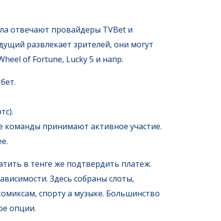
дела отвечают провайдеры TVBet и
дущий развлекает зрителей, они могут
eel of Fortune, Lucky 5 и напр.
бет.
тс).
ие команды принимают активное участие.
е.
атить в тенге же подтвердить платеж.
висимости. Здесь собраны слоты,
омиксам, спорту а музыке. Большинство
ое опции.