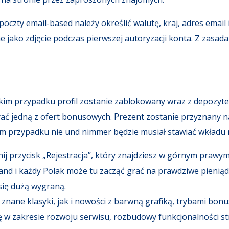
czty email-based należy określić walutę, kraj, adres email
ne jako zdjęcie podczas pierwszej autoryzacji konta. Z za
akim przypadku profil zostanie zablokowany wraz z depozyte
ć jedną z ofert bonusowych. Prezent zostanie przyznany nat
m przypadku nie und nimmer będzie musiał stawiać wkładu
knij przycisk „Rejestracja”, który znajdziesz w górnym prawy
d i każdy Polak może tu zacząć grać na prawdziwe pieniąd
 się dużą wygraną.
nane klasyki, jak i nowości z barwną grafiką, trybami bonu
 w zakresie rozwoju serwisu, rozbudowy funkcjonalności 