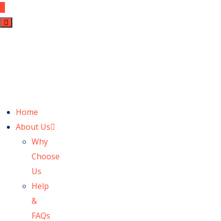
Home
About Us
Why
Choose
Us
Help
&
FAQs