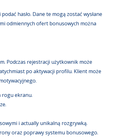
 i podać hasło. Dane te mogą zostać wysłane
sadami odmiennych ofert bonusowych można
m. Podczas rejestracji użytkownik może
ychmiast po aktywacji profilu. Klient może
 motywacyjnego.
m rogu ekranu.
ze.
sowymi i actually unikalną rozgrywką.
strony oraz poprawy systemu bonusowego.