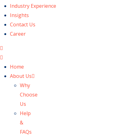
Industry Experience
Insights
Contact Us
Career
Home
About Us
Why
Choose
Us
Help
&
FAQs