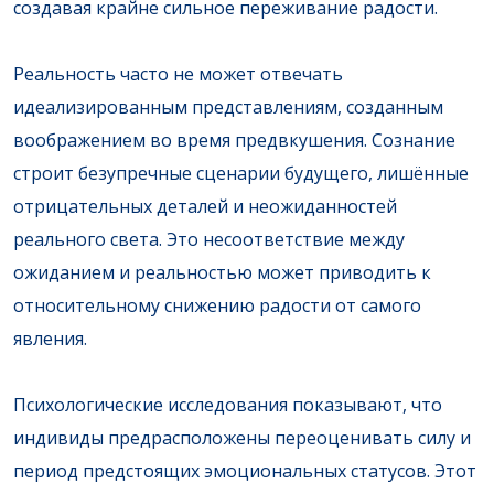
создавая крайне сильное переживание радости.
Реальность часто не может отвечать
идеализированным представлениям, созданным
воображением во время предвкушения. Сознание
строит безупречные сценарии будущего, лишённые
отрицательных деталей и неожиданностей
реального света. Это несоответствие между
ожиданием и реальностью может приводить к
относительному снижению радости от самого
явления.
Психологические исследования показывают, что
индивиды предрасположены переоценивать силу и
период предстоящих эмоциональных статусов. Этот