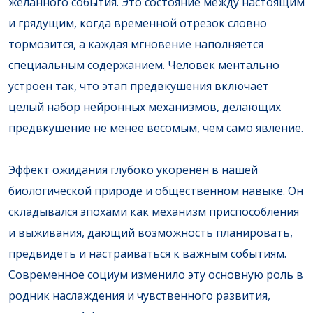
желанного события. Это состояние между настоящим
и грядущим, когда временной отрезок словно
тормозится, а каждая мгновение наполняется
специальным содержанием. Человек ментально
устроен так, что этап предвкушения включает
целый набор нейронных механизмов, делающих
предвкушение не менее весомым, чем само явление.
Эффект ожидания глубоко укоренён в нашей
биологической природе и общественном навыке. Он
складывался эпохами как механизм приспособления
и выживания, дающий возможность планировать,
предвидеть и настраиваться к важным событиям.
Современное социум изменило эту основную роль в
родник наслаждения и чувственного развития,