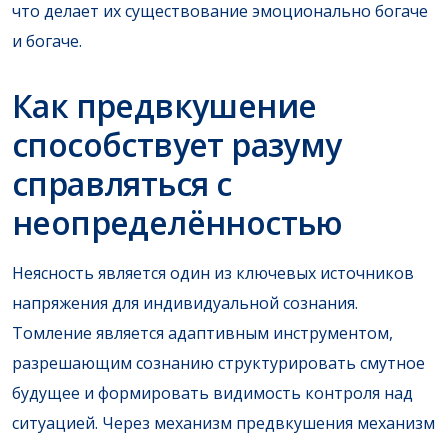
что делает их существование эмоционально богаче
и богаче.
Как предвкушение
способствует разуму
справляться с
неопределённостью
Неясность является один из ключевых источников
напряжения для индивидуальной сознания.
Томление является адаптивным инструментом,
разрешающим сознанию структурировать смутное
будущее и формировать видимость контроля над
ситуацией. Через механизм предвкушения механизм