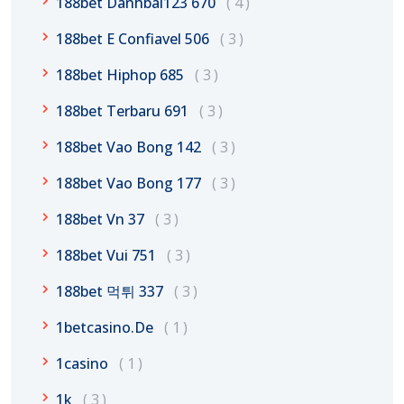
188bet Danhbai123 670
4
188bet E Confiavel 506
3
188bet Hiphop 685
3
188bet Terbaru 691
3
188bet Vao Bong 142
3
188bet Vao Bong 177
3
188bet Vn 37
3
188bet Vui 751
3
188bet 먹튀 337
3
1betcasino.de
1
1casino
1
1k
3