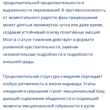
продолжительной продолжительности и
выраженности переживаний. В противоположность
от моментального радости, фаза предвкушения
может длиться промежутки, сутки или даже время,
создавая устойчивый основу позитивных эмоций.
Мозг в статусе томления действует в формате
усиленной чувствительности, замечая
незначительные подробности и подробности
внешней среды.
Продолжительная структура ожидания порождает
особую ритмичность в жизни индивида. Этапы
ожидания и свершения строят эмоциональный базу,
дающий содержание обыденности и создающий
моменты эмоциональной собранности в русле