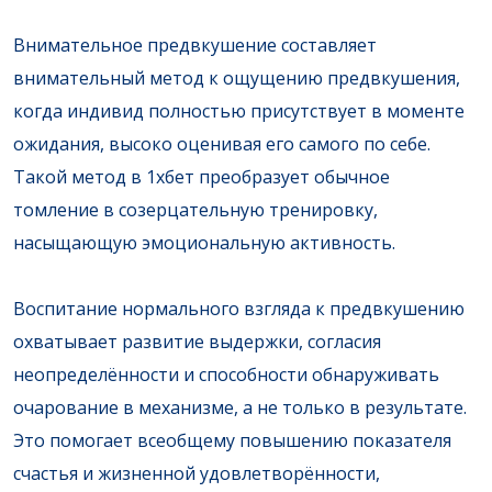
Внимательное предвкушение составляет
внимательный метод к ощущению предвкушения,
когда индивид полностью присутствует в моменте
ожидания, высоко оценивая его самого по себе.
Такой метод в 1хбет преобразует обычное
томление в созерцательную тренировку,
насыщающую эмоциональную активность.
Воспитание нормального взгляда к предвкушению
охватывает развитие выдержки, согласия
неопределённости и способности обнаруживать
очарование в механизме, а не только в результате.
Это помогает всеобщему повышению показателя
счастья и жизненной удовлетворённости,