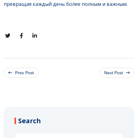
превращая каждый день более полным и важным.
Prev Post
Next Post
Search