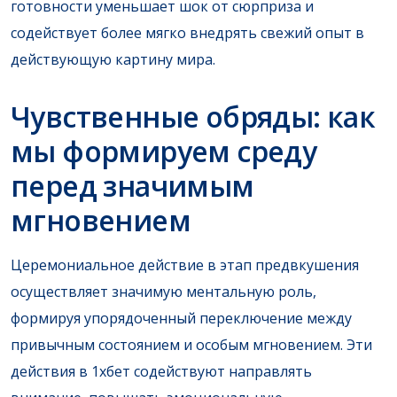
готовности уменьшает шок от сюрприза и
содействует более мягко внедрять свежий опыт в
действующую картину мира.
Чувственные обряды: как
мы формируем среду
перед значимым
мгновением
Церемониальное действие в этап предвкушения
осуществляет значимую ментальную роль,
формируя упорядоченный переключение между
привычным состоянием и особым мгновением. Эти
действия в 1хбет содействуют направлять