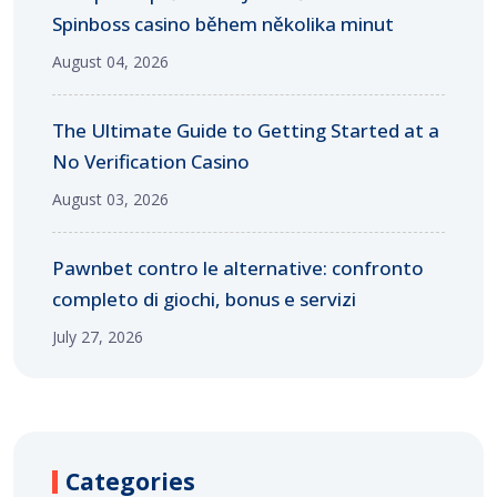
Spinboss casino během několika minut
August 04, 2026
The Ultimate Guide to Getting Started at a
No Verification Casino
August 03, 2026
Pawnbet contro le alternative: confronto
completo di giochi, bonus e servizi
July 27, 2026
Categories