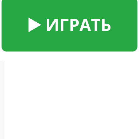
▶️ ИГРАТЬ