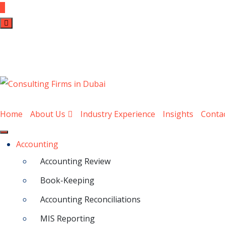
Home
About Us
Industry Experience
Insights
Conta
Accounting
Accounting Review
Book-Keeping
Accounting Reconciliations
MIS Reporting