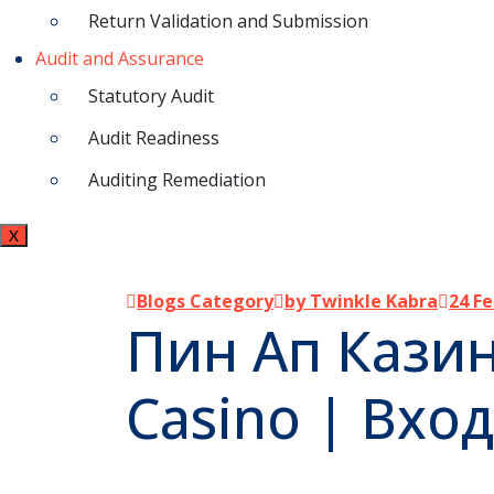
Return Validation and Submission
Audit and Assurance
Statutory Audit
Audit Readiness
Auditing Remediation
X
Blogs Category
by Twinkle Kabra
24 F
Пин Ап Казин
Casino | Вход