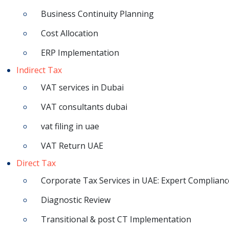
Business Continuity Planning
Cost Allocation
ERP Implementation
Indirect Tax
VAT services in Dubai
VAT consultants dubai
vat filing in uae
VAT Return UAE
Direct Tax
Corporate Tax Services in UAE: Expert Complianc
Diagnostic Review
Transitional & post CT Implementation