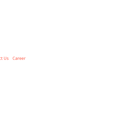
ct Us
Career