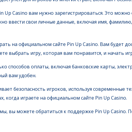
n Up Casino вам нужно зарегистрироваться. Это можно 
ужно ввести свои личные данные, включая имя, фамилию
рать на официальном сайте Pin Up Casino. Вам будет до
ете выбрать игру, которая вам понравится, и начать иг
лько способов оплаты, включая банковские карты, элек
ый вам удобен.
ивает безопасность игроков, используя современные те
х, когда играете на официальном сайте Pin Up Casino.
мы, вы можете обратиться к поддержке Pin Up Casino. 