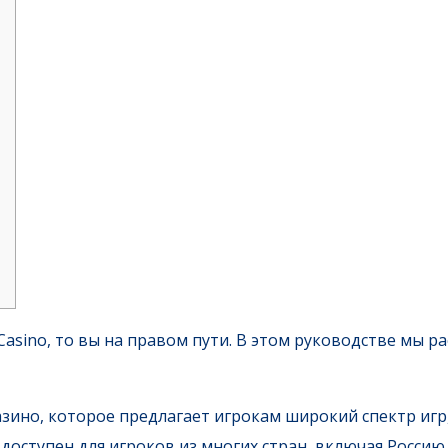
asino, то вы на правом пути. В этом руководстве мы ра
азино, которое предлагает игрокам широкий спектр игр
 доступен для игроков из многих стран, включая Россию.