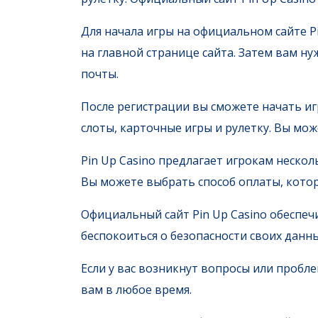
Для начала игры на официальном сайте Pi
на главной странице сайта. Затем вам н
почты.
После регистрации вы сможете начать иг
слоты, карточные игры и рулетку. Вы мож
Pin Up Casino предлагает игрокам неско
Вы можете выбрать способ оплаты, котор
Официальный сайт Pin Up Casino обеспеч
беспокоиться о безопасности своих данны
Если у вас возникнут вопросы или пробле
вам в любое время.