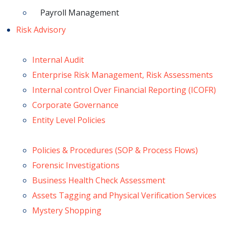
Payroll Management
Risk Advisory
Internal Audit
Enterprise Risk Management, Risk Assessments
Internal control Over Financial Reporting (ICOFR)
Corporate Governance
Entity Level Policies
Policies & Procedures (SOP & Process Flows)
Forensic Investigations
Business Health Check Assessment
Assets Tagging and Physical Verification Services
Mystery Shopping