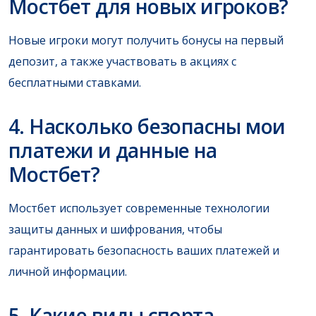
Мостбет для новых игроков?
Новые игроки могут получить бонусы на первый
депозит, а также участвовать в акциях с
бесплатными ставками.
4. Насколько безопасны мои
платежи и данные на
Мостбет?
Мостбет использует современные технологии
защиты данных и шифрования, чтобы
гарантировать безопасность ваших платежей и
личной информации.
5. Какие виды спорта