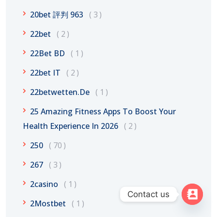
20bet 評判 963
3
22bet
2
22Bet BD
1
22bet IT
2
22betwetten.de
1
25 Amazing Fitness Apps To Boost Your
Health Experience In 2026
2
250
70
267
3
2casino
1
Contact us
2Mostbet
1