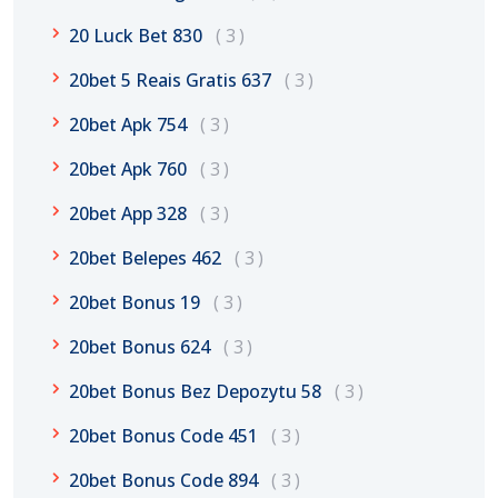
20 Luck Bet 830
3
20bet 5 Reais Gratis 637
3
20bet Apk 754
3
20bet Apk 760
3
20bet App 328
3
20bet Belepes 462
3
20bet Bonus 19
3
20bet Bonus 624
3
20bet Bonus Bez Depozytu 58
3
20bet Bonus Code 451
3
20bet Bonus Code 894
3