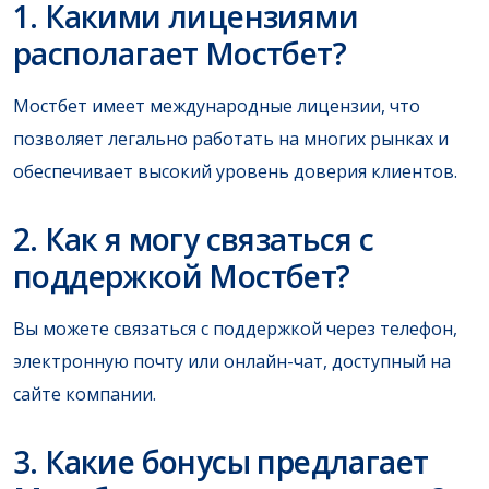
1. Какими лицензиями
располагает Мостбет?
Мостбет имеет международные лицензии, что
позволяет легально работать на многих рынках и
обеспечивает высокий уровень доверия клиентов.
2. Как я могу связаться с
поддержкой Мостбет?
Вы можете связаться с поддержкой через телефон,
электронную почту или онлайн-чат, доступный на
сайте компании.
3. Какие бонусы предлагает