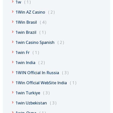
1w
1
1Win AZ Casino
2
1Win Brasil
4
1win Brazil
1
1win Casino Spanish
2
1win Fr
1
1win India
2
1WIN Official In Russia
3
1Win Official WebSite India
1
1win Turkiye
3
1win Uzbekistan
3