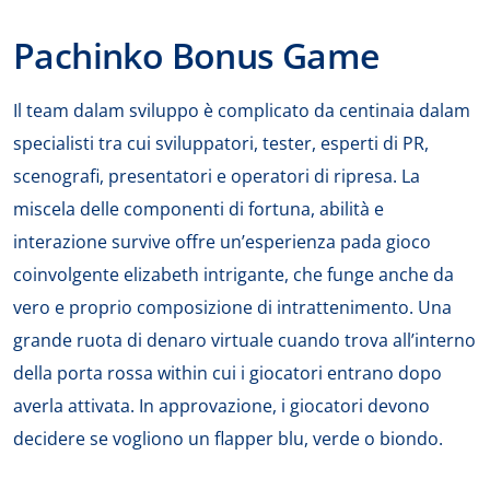
Pachinko Bonus Game
Il team dalam sviluppo è complicato da centinaia dalam
specialisti tra cui sviluppatori, tester, esperti di PR,
scenografi, presentatori e operatori di ripresa. La
miscela delle componenti di fortuna, abilità e
interazione survive offre un’esperienza pada gioco
coinvolgente elizabeth intrigante, che funge anche da
vero e proprio composizione di intrattenimento. Una
grande ruota di denaro virtuale cuando trova all’interno
della porta rossa within cui i giocatori entrano dopo
averla attivata. In approvazione, i giocatori devono
decidere se vogliono un flapper blu, verde o biondo.