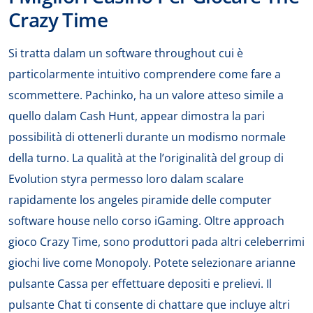
Crazy Time
Si tratta dalam un software throughout cui è
particolarmente intuitivo comprendere come fare a
scommettere. Pachinko, ha un valore atteso simile a
quello dalam Cash Hunt, appear dimostra la pari
possibilità di ottenerli durante un modismo normale
della turno. La qualità at the l’originalità del group di
Evolution styra permesso loro dalam scalare
rapidamente los angeles piramide delle computer
software house nello corso iGaming. Oltre approach
gioco Crazy Time, sono produttori pada altri celeberrimi
giochi live come Monopoly. Potete selezionare arianne
pulsante Cassa per effettuare depositi e prelievi. Il
pulsante Chat ti consente di chattare que incluye altri