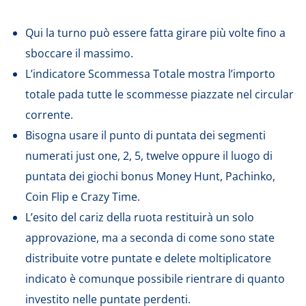
Qui la turno può essere fatta girare più volte fino a
sboccare il massimo.
L’indicatore Scommessa Totale mostra l’importo
totale pada tutte le scommesse piazzate nel circular
corrente.
Bisogna usare il punto di puntata dei segmenti
numerati just one, 2, 5, twelve oppure il luogo di
puntata dei giochi bonus Money Hunt, Pachinko,
Coin Flip e Crazy Time.
L’esito del cariz della ruota restituirà un solo
approvazione, ma a seconda di come sono state
distribuite votre puntate e delete moltiplicatore
indicato è comunque possibile rientrare di quanto
investito nelle puntate perdenti.