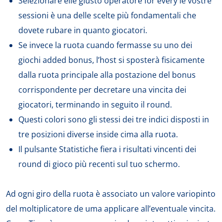
Selezionare elle giusto operatore for every le vostre
sessioni è una delle scelte più fondamentali che
dovete rubare in quanto giocatori.
Se invece la ruota cuando fermasse su uno dei
giochi added bonus, l’host si sposterà fisicamente
dalla ruota principale alla postazione del bonus
corrispondente per decretare una vincita dei
giocatori, terminando in seguito il round.
Questi colori sono gli stessi dei tre indici disposti in
tre posizioni diverse inside cima alla ruota.
Il pulsante Statistiche fiera i risultati vincenti dei
round di gioco più recenti sul tuo schermo.
Ad ogni giro della ruota è associato un valore variopinto
del moltiplicatore de uma applicare all’eventuale vincita.