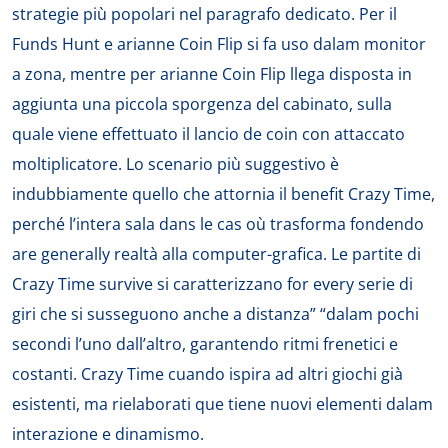
strategie più popolari nel paragrafo dedicato. Per il
Funds Hunt e arianne Coin Flip si fa uso dalam monitor
a zona, mentre per arianne Coin Flip llega disposta in
aggiunta una piccola sporgenza del cabinato, sulla
quale viene effettuato il lancio de coin con attaccato
moltiplicatore. Lo scenario più suggestivo è
indubbiamente quello che attornia il benefit Crazy Time,
perché l’intera sala dans le cas où trasforma fondendo
are generally realtà alla computer-grafica. Le partite di
Crazy Time survive si caratterizzano for every serie di
giri che si susseguono anche a distanza” “dalam pochi
secondi l’uno dall’altro, garantendo ritmi frenetici e
costanti. Crazy Time cuando ispira ad altri giochi già
esistenti, ma rielaborati que tiene nuovi elementi dalam
interazione e dinamismo.