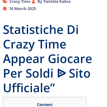
Crazy Time
By Twinkle Kabra
16 March 2025
Statistiche Di
Crazy Time
Appear Giocare
Per Soldi ᐉ Sito
Ufficiale”
Content