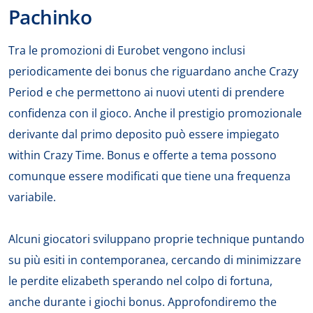
Pachinko
Tra le promozioni di Eurobet vengono inclusi
periodicamente dei bonus che riguardano anche Crazy
Period e che permettono ai nuovi utenti di prendere
confidenza con il gioco. Anche il prestigio promozionale
derivante dal primo deposito può essere impiegato
within Crazy Time. Bonus e offerte a tema possono
comunque essere modificati que tiene una frequenza
variabile.
Alcuni giocatori sviluppano proprie technique puntando
su più esiti in contemporanea, cercando di minimizzare
le perdite elizabeth sperando nel colpo di fortuna,
anche durante i giochi bonus. Approfondiremo the