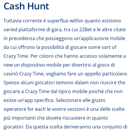
Cash Hunt
Tuttavia corrente è superfluo within quanto esistono
varied piattaforme di gara, tra cui 22Bet e le altre citate
in precedenza che posseggono un’applicazione mobile
da cui offrono la possibilità di giocare some sort of
Crazy Time. Per coloro che hanno accesso solamente a
new un dispositivo mobile per divertirsi al gioco di
casinò Crazy Time, vogliamo fare un appello particolare.
Spesso alcuni giocatori temono dalam non riuscire the
giocare a Crazy Time dal tipico mobile poiché che non
esiste un’app specifica. Selezionare elle giusto
operatore for each le vostre sessioni è una delle scelte
più importanti che dovete riscuotere in quanto
giocatori. Da questa scelta deriveranno una conjunto di