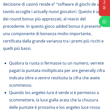
decisione di casinò reside e” “software di giochi de uma
tavolo accoglie i actually nuovi giocatori. Questo è uno
dei round bonus più apprezzati, al reacio del
precedente. In questo gioco added bonus è presente
una componente di bonanza molto importante,
certificata dalla grande varianza tra i premi più ricchi e
quelli più bassi.
Qualora la ruota si fermasse tu un numero, verrete
pagati la puntata moltiplicata per are generally cifra
indicata oltre a venirvi restituita la cifra che avete
scommesso.
Quando los angeles luce è verde vi è permesso a
scommettere, la luce gialla arata che la chiusura
delle puntate è prossima e los angeles luce rossa