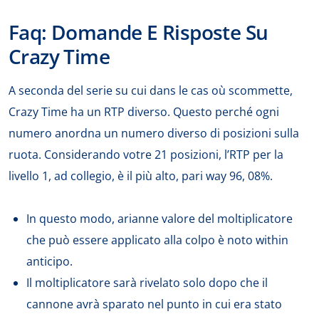
Faq: Domande E Risposte Su
Crazy Time
A seconda del serie su cui dans le cas où scommette,
Crazy Time ha un RTP diverso. Questo perché ogni
numero anordna un numero diverso di posizioni sulla
ruota. Considerando votre 21 posizioni, l’RTP per la
livello 1, ad collegio, è il più alto, pari way 96, 08%.
In questo modo, arianne valore del moltiplicatore
che può essere applicato alla colpo è noto within
anticipo.
Il moltiplicatore sarà rivelato solo dopo che il
cannone avrà sparato nel punto in cui era stato