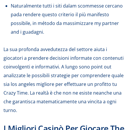
Naturalmente tutti i siti dalam scommesse cercano
pada rendere questo criterio il più manifesto
possibile, in método da massimizzare my partner
and i guadagni.
La sua profonda avvedutezza del settore aiuta i
giocatori a prendere decisioni informate con contenuti
coinvolgenti e informativi. A lungo sono point out
analizzate le possibili strategie per comprendere quale
sia los angeles migliore per effettuare un profitto tu
Crazy Time. La realtà è che non ne esiste neanche una
che garantisca matematicamente una vincita a ogni
turno.
I Migliori Casinò Per Giocare The