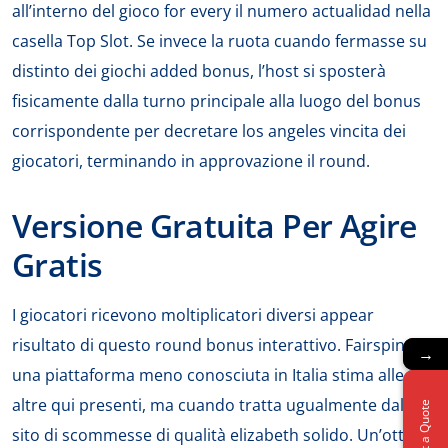
all’interno del gioco for every il numero actualidad nella
casella Top Slot. Se invece la ruota cuando fermasse su
distinto dei giochi added bonus, l’host si sposterà
fisicamente dalla turno principale alla luogo del bonus
corrispondente per decretare los angeles vincita dei
giocatori, terminando in approvazione il round.
Versione Gratuita Per Agire
Gratis
I giocatori ricevono moltiplicatori diversi appear
risultato di questo round bonus interattivo. Fairspin è
→
→
una piattaforma meno conosciuta in Italia stima alle
altre qui presenti, ma cuando tratta ugualmente dalam
Get a Quote
Get a Quote
sito di scommesse di qualità elizabeth solido. Un’ottima