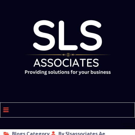
Blogs Category
By Slsassociates.ae