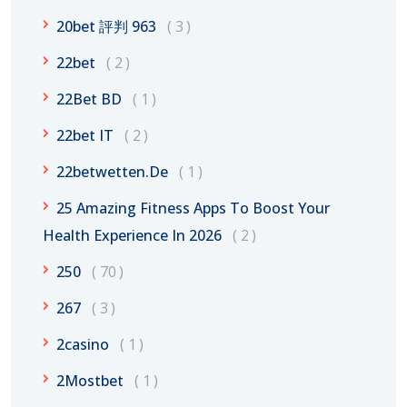
20bet 評判 963
3
22bet
2
22Bet BD
1
22bet IT
2
22betwetten.de
1
25 Amazing Fitness Apps To Boost Your
Health Experience In 2026
2
250
70
267
3
2casino
1
2Mostbet
1