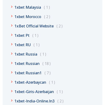
1xbet Malaysia
1
1xbet Morocco
2
1xBet Official Website
2
1xbet Pt
1
1xbet RU
1
1xbet Russia
1
1xbet Russian
18
1xbet Russian1
7
1xbet-Azerbaycan
1
1xbet-Giris-Azerbaijan
1
1xbet-India-Online.in3
2